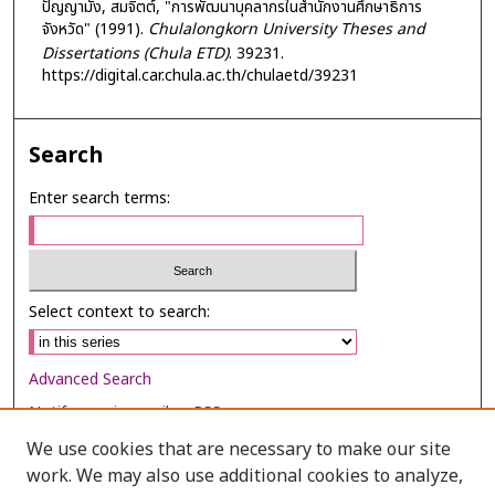
ปัญญามัง, สมจิตต์, "การพัฒนาบุคลากรในสำนักงานศึกษาธิการ
จังหวัด" (1991).
Chulalongkorn University Theses and
Dissertations (Chula ETD)
. 39231.
https://digital.car.chula.ac.th/chulaetd/39231
Search
Enter search terms:
Select context to search:
Advanced Search
Notify me via email or
RSS
We use cookies that are necessary to make our site
Browse
work. We may also use additional cookies to analyze,