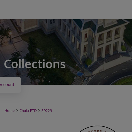
Account
>
>
Home
Chula-ETD
39229