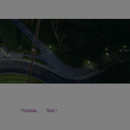
<
Previous
Next
>