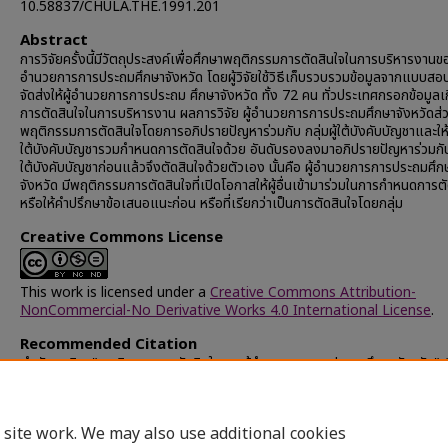
10.58837/CHULA.THE.1991.201
Abstract
การวิจัยครั้งนี้มีวัตถุประสงค์เพื่อศึกษาพฤติกรรมการตัดสินใจในการบริหารงานขอ
อำนวยการการประถมศึกษาจังหวัด โดยผู้วิจัยใช้วิธีเก็บรวบรวมข้อมูลจากแบบสอบ
จัดส่งให้ผู้อำนวยการการประถม ศึกษาจังหวัด ทั้ง 72 คน ทั่วประเทศกรอกข้อมูลเก
การตัดสินใจในการบริหารงาน ผลการวิจัย ผู้อำนวยการการประถมศึกษาจังหวัดส่ว
พฤติกรรมการตัดสินใจโดยการอภิปรายปัญหาร่วมกับ กลุ่มผู้ใต้บังคับบัญชาและให้กล
ใต้บังคับบัญชารวมกำหนดการตัดสินใจด้วย อันดับรองลงมาอภิปรายปัญหาร่วมกับก
ใต้บังคับบัญชาก่อนแล้วจึงตัดสินใจด้วยตัวเอง นั้นคือ ผู้อำนวยการการประถมศึก
จังหวัด มีพฤติกรรมการตัดสินใจที่เปิดโอกาสให้ผู้อื่นเข้ามาร่วมในการกำหนดการต
หรือให้คำปรึกษาข้อเสนอแนะก่อน หรือที่เรียกว่าเป็นการตัดสินใจโดยกลุ่ม
Creative Commons License
This work is licensed under a
Creative Commons Attribution-
NonCommercial-No Derivative Works 4.0 International License
.
Recommended Citation
พำนัก, สนิท, "พฤติกรรมการตัดสินใจของผู้อำนวยการการประถมศึกษาจังหวัด" 
Chulalongkorn University Theses and Dissertations (Chula ETD)
.
39229.
https://digital.car.chula.ac.th/chulaetd/39229
 site work. We may also use additional cookies