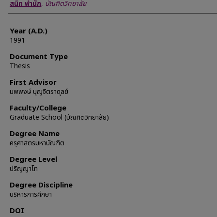
Author
สนิท พำนัก
,
บัณฑิตวิทยาลัย
Year (A.D.)
1991
Document Type
Thesis
First Advisor
นพพงษ์ บุญจิตราดุลย์
Faculty/College
Graduate School (บัณฑิตวิทยาลัย)
Degree Name
ครุศาสตรมหาบัณฑิต
Degree Level
ปริญญาโท
Degree Discipline
บริหารการศึกษา
DOI