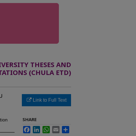
ERSITY THESES AND
TATIONS (CHULA ETD)
ม
Link to Full Text
SHARE
tion
Facebook
LinkedIn
WhatsApp
Email
Share