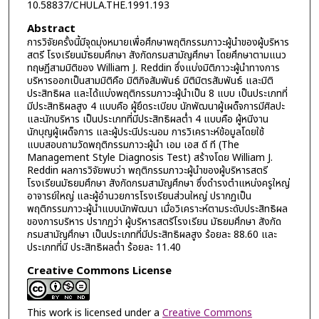
10.58837/CHULA.THE.1991.193
Abstract
การวิจัยครั้งนี้มีจุดมุ่งหมายเพื่อศึกษาพฤติกรรมภาวะผู้นำของผู้บริหาร
สตรี โรงเรียนมัธยมศึกษา สังกัดกรมสามัญศึกษา โดยศึกษาตามแนว
ทฤษฏีสามมิติของ William J. Reddin ซึ่งแบ่งมิติภาวะผู้นำทางการ
บริหารออกเป็นสามมิติคือ มิติกิจสัมพันธ์ มิติมิตรสัมพันธ์ และมิติ
ประสิทธิผล และได้แบ่งพฤติกรรมภาวะผู้นำเป็น 8 แบบ เป็นประเภทที่
มีประสิทธิผลสูง 4 แบบคือ ผู้ยึดระเบียบ นักพัฒนาผู้เผด็จการมีศิลปะ
และนักบริหาร เป็นประเภทที่มีประสิทธิผลต่ำ 4 แบบคือ ผู้หนีงาน
นักบุญผู้เผด็จการ และผู้ประนีประนอม การวิเคราะห์ข้อมูลโดยใช้
แบบสอบถามวัดพฤติกรรมภาวะผู้นำ เอม เอส ดี ที (The
Management Style Diagnosis Test) สร้างโดย William J.
Reddin ผลการวิจัยพบว่า พฤติกรรมภาวะผู้นำของผู้บริหารสตรี
โรงเรียนมัธยมศึกษา สังกัดกรมสามัญศึกษา ซึ่งดำรงตำแหน่งครูใหญ่
อาจารย์ใหญ่ และผู้อำนวยการโรงเรียนส่วนใหญ่ ปรากฏเป็น
พฤติกรรมภาวะผู้นำแบบนักพัฒนา เมื่อวิเคราะห์ตามระดับประสิทธิผล
ของการบริหาร ปรากฏว่า ผู้บริหารสตรีโรงเรียน มัธยมศึกษา สังกัด
กรมสามัญศึกษา เป็นประเภทที่มีประสิทธิผลสูง ร้อยละ 88.60 และ
ประเภทที่มี ประสิทธิผลต่ำ ร้อยละ 11.40
Creative Commons License
This work is licensed under a
Creative Commons