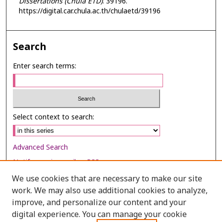
Dissertations (Chula ETD)
. 39196.
https://digital.car.chula.ac.th/chulaetd/39196
Search
Enter search terms:
Select context to search:
Advanced Search
Notify me via email or
RSS
We use cookies that are necessary to make our site
Browse
work. We may also use additional cookies to analyze,
improve, and personalize our content and your
Collections
digital experience. You can manage your cookie
Disciplines