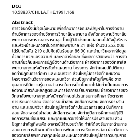
DOI
10.58837/CHULA.THE.1991.168
Abstract
การวิจัยครั้งนี้มีจุดมุ่งหมายเพื่อศึกษาการจัดและปัญหาในการจัดงาน
ด้านวิชาการของฝ่ายวิชาการวิทยาลัยพยาบาล สังกัดกองงานวิทยาลัย
พยาบาลกระทรวงสาธารณสุข โดยผู้วิจัยส่งแบบสอบถมไปยังผู้บริหาร
และหัวหน้าแผนกวิชาในวิทยาลัยพยาบาล 21 แห่ง จำนวน 252 ฉบับ
ได้รับกลับคืน 219 ฉบับคิดเป็นร้อยละ 86.90 และนำมาวิเคราะห์ข้อมูล
ด้วยการแจกแจงความถี่ และหาค่าร้อยละ ซึ่งผลการวิจัยพบว่า การจัด
งานเกี่ยวกับแผนการปฏิบัติงานด้านวิชาการ ฝ่ายวิชาการของวิทยาลัย
พยาบาลทุกแห่งมีการจัดทำแผนงาน โครงการ จัดทำแผนปฏิบัติงาน
จัดทำปฏิทินการศึกษา และแผนกวิชา ส่วนใหญ่มีการจัดทำแผนงาน
โครงการด้านวิชาการของแผนกวิชา ส่วนปัญหาสำคัญที่พบคือ ขาด
บุคลากรที่มีความรู้ความสามารถในการนำนโยบายไปจัดทำเป็นแผน การ
จัดงานเกี่ยวกับหลักสูตรและการจัดการเรียนการสอน ฝ่ายวิชาการของ
วิทยาลัยพยาบาลทุกแห่งมีการกำหนดโปรแกรมการศึกษา จัดตาราง
การเรียนการสอน จัดอาจารย์เข้าสอน จัดสื่อการสอน จัดการประสาน
งาน และแผนกวิชา ส่วนใหญ่มีการจัดทำประมวลการสอน บันทึกการ
สอน จัดอาจารย์เข้าสอน จัดสื่อการสอน จัดทำคู่มือการฝึกภาคปฏิบัติ
จัดการสอนซ่อมเสริม และทุกแผนกวิชาจัดให้มีการประสานงาน ส่วน
ปัญหาสำคัญที่พบคือ อาจารย์มีจำนวนจำกัด ทำให้ต้องรับภาระด้านการ
สอนมาก การจัดงานเกี่ยวกับการพัฒนาการเรียนการสอน ฝ่ายวิชาการ
ของวิทยาลัยพยาบาลทุกแห่งและแผนกวิชาส่วนใหญ่มีการควบคุมการ