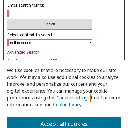
Enter search terms:
Select context to search:
Advanced Search
Notify me via email or
RSS
We use cookies that are necessary to make our site
Browse
work. We may also use additional cookies to analyze,
Collections
improve, and personalize our content and your
digital experience. You can manage your cookie
Disciplines
preferences using the
Cookie settings
link. For more
Authors
information, see our
Cookie Policy
Author Corner
Author FAQ
Accept all cookies