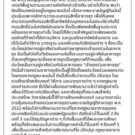
เกณฑ์พื้นฐานตามแนวความคิดดังกล่าวข้างต้น อย่างไรก็ตาม พบว่า
ยังมีข้อบกพร่องอยู่ในกฎหมายฉบับนี้ เนื่องจากพระราชบัญญัติฉบับนี้
มุ่งเน้นเฉพาะหลักการวางระบบกรรมสิทธิ์อาคารชุด เพื่อให้บุคคล
สามารถแยกถือกรรมสิทธิ์ในทรัพย์ส่วนบุคคลและในขณะเดียวกันก็มี
กรรมสิทธิ์ร่วมในทรัพย์ส่วนกลาง ซึ่งเป็นเพียงหลักพื้นฐานประการ
หนึ่งของอาคารชุดเท่านั้น โดยมิได้ให้ความสำคัญอย่างเพียงพอต่อ
องค์กรที่ทำหน้าที่จัดการบริหาร และดูแลรักษาทรัพย์ส่วนกลาง และ
มิได้เน้นถึงวิธีการ มาตรฐาน และหลักเกณฑ์ปลีกย่อยต่าง ๆ ซึ่งจะเป็น
ประโยชน์ต่อการอยู่อาศัยร่วมกันอย่างผาสุกของเจ้าของร่วมในอาคาร
ชุด อันเป็นหัวใจที่แท้จริงของการก่อตั้งระบบการอยู่อาศัยในอาคารชุด
ด้วยเหตุที่กฎหมายเรื่องอาคารชุดเป็นกฎหมายที่กำหนดขึ้น เพื่อ
ประโยชน์ในการอยู่อาศัยร่วมกันในอาคารของ “เจ้าของร่วมอาคารชุด"
ดังนั้นข้าวของร่วมอาคารชุดจึงเป็นผู้ได้รับซึ่งผลประโยชน์และผลกระทบ
โดยตรงจากกฎหมายฉบับนี้ ดังนั้นจึงเห็นว่าควรแก้ไข ปรับปรุง โดย
ควรศึกษาถึงหลักเกณฑ์ วิธีการ และมาตรการต่าง ๆ จากกฎหมาย
ของต่างประเทศ ซึ่งได้ผ่านขั้นตอนการพัฒนามาแล้วว่ามีอยู่อย่างไร
เพื่อจะได้วิเคราะห์เปรียบเทียบ และหาข้อสรุปที่เหมาะสมสำหรับ
ประเทศไทย วิทยานิพนธ์นี้ได้ทำการศึกษาหลักเกณฑ์ และมาตรการใน
การคุ้มครองเจ้าของร่วมอาคารชุดตามพระราชบัญญัติอาคารชุด พ.ศ.
2522 พร้อมไปการศึกษาแนวทางแก้ไขจากกฎหมายอาคารชุดของ
ประเทศสิงคโปร์และประเทศสหรัฐอเมริกา ดังที่กล่าวไว้ในบทที่ 2 ถึง
บทที่ 3 และได้สรุปปัญหาต่าง ๆ ที่เกิดขึ้นและที่ได้พบจากการศึกษา
พร้อมทั้งข้อเสนอแนะในการแก้ปัญหาเหล่านั้นไว้ในบทที่ 4 ถึงบทที่ 5
เพื่อเป็นแนวทางสำหรับการพิจารณาแก้ไข ปรับปรุง กฎหมายอาคาร