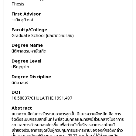
Thesis
First Advisor
วานิช ชุติวงศ์
Faculty/College
Graduate School (บัณฑิตวิทยาลัย)
Degree Name
นิติศาสตรมหาบัณฑิต
Degree Level
ปริญญาโท
Degree Discipline
นิติศาสตร์
DOI
10.58837/CHULA.THE.1991.497
Abstract
แนวความคิดในการจัดระบบอาคารชุดนั้น มีแนวความคิดหลัก คือ การ
จัดตั้งระบบกรรมสิทธิ์ในทรัพย์ส่วนบุคคลและทรัพย์ส่วนกลางในอาคาร
ชุด และการกำหนดองค์กรขึ้น เพื่อทำหน้าที่บริหารอาคารชุดโดยมี
เจ้าของร่วมอาคารชุดเป็นผู้ควบคุมการบริหารงานขององค์กรดังกล่าว
นั้น พระราชบัญญัติอาคารชุด พ.ศ. 2522 ของไทย ก็ได้กำหนดหลัก