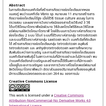
Abstract
ในการคัดเลือกแบคทีเรียที่สร้างสารกีดขวางช่องโซเดียมจากหอย
แมลงภู่ พบว่าแบคทีเรีย Vibrio sp. หมายเลข 11 สามารถสร้างสาร
กีดขวางช่องโซเดียมได้สูง เมื่อใช้วิธี tissue culture assay ในการ
ตรวจสอบ และผลจากการวิเคราะห์ชนิดของสารด้วยวิธีเคมี 3 วิธี
ได้แก่วิธีโครมาโตกราฟีชนิดผิวบาง วิธีอิเลคโตรโฟรีซีสและวิธีไฮเพ
อร์ฟอมานซ์ลิควิดโครมาโตกราฟี โดยใช้ระบบการวิเคราะห์สารกีดขวาง
ช่องโซเดียม 2 ระบบ ได้แก่ ระบบที่ใช้วิเคราะห์สารกลุ่ม tetrodotoxin
และระบบที่ใช้วิเคราะห์สารกลุ่ม saxitoxin พบว่า แบคทีเรียที่คัดเลือก
ได้ สร้างสารกีดขวางช่องโซเดียมกลุ่ม tetrodotoxin อนุพันธ์
tetrodotoxin และ anhydrotetrodotoxin ผลการศึกษาความ
สัมพันธ์ระหว่างการเจริญ และการสร้างสารกีดขวางช่องโซเดียมของ
แบคทีเรียสายพันธุ์นี้ ในสภาวะการบ่มที่มีการเขย่าและไม่มีการเขย่า พบ
ว่าแบคทีเรียดังกล่าวเจริญและสร้างสารนี้ได้ดีในสภาวะที่มีการเขย่า
เมื่ออยู่ในระยะการเจริญลด และจากการวิเคราะห์โดยไฮเพอร์ฟอมานซ์
ลิควิดโครมาโตกราฟีพบว่า อัตราส่วนของปริมาณสารทั้งสองอนุพันธ์
มีการเปลี่ยนแปลงตลอดระยะเวลา 264 ชม. ของการบ่ม
Creative Commons License
This work is licensed under a
Creative Commons
Attribution-NonCommercial-No Derivative Works 4.0
International License
.