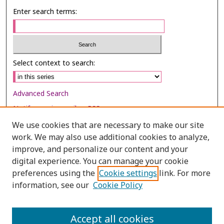
Enter search terms:
Select context to search:
Advanced Search
Notify me via email or
RSS
We use cookies that are necessary to make our site
Browse
work. We may also use additional cookies to analyze,
improve, and personalize our content and your
Collections
digital experience. You can manage your cookie
Disciplines
preferences using the
Cookie settings
link. For more
Authors
information, see our
Cookie Policy
Author Corner
Accept all cookies
Author FAQ