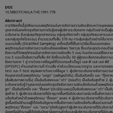
DOI
10.58837/CHULA.THE.1991.778
Abstract
การวิจัยครั้งนี้มุ่งศึกษาแบบพฤติกรรมในการจัดการความขัดแย้งระหว่างบุคคลข
บุคลากรในองค์กรธุรกิจตามการรับรู้ของผู้บริหารระดับกลาง กลุ่มตัวอย่างเป็นผู้
ระดับกลาง (ในกลุ่มธุรกิจอุตสาหกรรม กลุ่มธุรกิจการค้า กลุ่มธุรกิจธนาคารและก
และกลุ่มธุรกิจโรงแรม) จำนวนรวมทั้งสิ้น 370 คน การสุ่มกลุ่มตัวอย่างได้มาจาก
แบบแบ่งชั้น (Stratified Sampling) เครื่องมือที่ใช้ในการวิจัยเป็นแบบทดสอบ
พฤติกรรมในการจัดการความขัดแย้งของชัยพร วิชชาวุธ ซึ่งแต่ละชุดประกอบด้ว
ข้อความที่วัดพฤติกรรมในการจัดการความขัดแย้ง 5 แบบ ในแต่ละแบบมีข้อความ
รวม 5 แบบเป็นข้อความทั้งสิ้น 60 ข้อซึ่งแบ่งเป็น 30 คู่ผู้ตอบเลือกตอบข้อความ
ข้อความจาก 1 คู่ การวิเคราะห์ข้อมูลใช้โปรแกรมสำเร็จรูป เอส พี เอส เอส พีซี
(SPSSPC) คำนวณค่าความถี่ ค่าเฉลี่ย ค่าส่วนเบี่ยงเบนมาตรฐาน และการทดสอบใ
test และ F-test สรุปผลการวิเคราะห์ข้อมูล 1. ผู้บริหารระดับกลางจัดการความ
กับบุคลากรด้วยพฤติกรรม “นกฮูก" (เผชิญหน้ากัน) เป็นอันดับหนึ่ง และ “ตุ๊กตาห
(สัมพันธภาพราบรื่น) เป็นอันดับสองและ"เต่า" (ถอนตัว) เป็นอันดับสุดท้าย 2. ผู้
ระดับกลางรับรู้ว่าบุคลากรในองค์กรธุรกิจจัดการความขัดแย้งกับตนด้วยพฤติกร
ฮูก" เป็นอันดับหนึ่ง และ “จิ้งจอก"(ประนีประนอม)เป็นอันดับสองและ"เต่า"เป็นอั
สุดท้าย 3. ผู้บริหารระดับกลางที่มีอายุมากขึ้นหรือมีประสบการณ์มากขึ้นจัดการคว
แย้งกับหัวหน้าด้วยพฤติกรรม “จิ้งจอก" ลดลง 4. ผู้บริหารระดับกลางที่มีระดับก
สูงขึ้นหรือมีจำนวนผู้ใต้บังคับบัญชามากขึ้นจัดการความขัดแย้งกับเพื่อนร่วมงานด
พฤติกรรม"จิ้งจอก" และ “ฉลาม"(บังคับ)สูงกว่าผู้บริหารระดับกลางที่มีระดับการ
น้อยหรือมีจำนวนผู้ใต้บังคับบัญชาน้อยตามลำดับและผู้บริหารระดับกลางที่มีประ