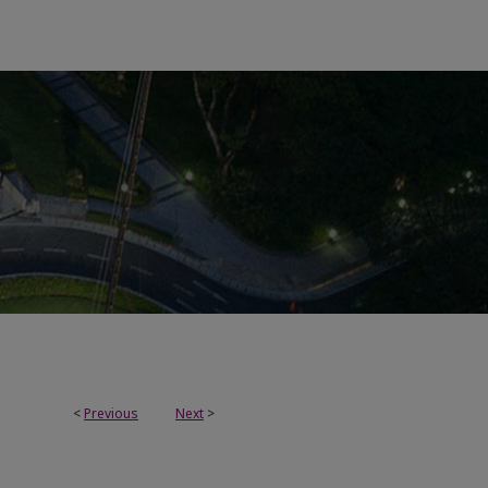
<
Previous
Next
>