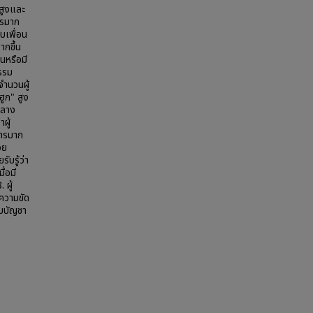
 สูงและ
ารมาก
บเพื่อน
ากขึ้น
้นหรือมี
กรรม
จำนวนผู้
ฮูก" สูง
บกลาง
ผู้
หารมาก
วย
ับรู้ว่า
่อมี
 ผู้
รความขัด
ับบัญชา