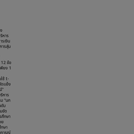
อง
บริหาร
ารเงิน
การสุ่ม
ย
 12 ข้อ
เพียง 1
ช้ t-
ขัดแย้ง
มี"
บริหาร
รม “นก
นดับ
ามขัด
ารศึกษา
้วย
ศึกษา
สบการณ์