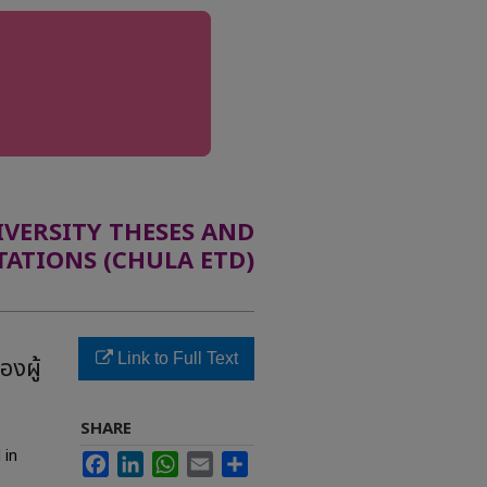
ERSITY THESES AND
TATIONS (CHULA ETD)
Link to Full Text
งผู้
SHARE
 in
Facebook
LinkedIn
WhatsApp
Email
Share