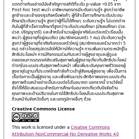
แตกต่างกันอย่างมีนัยสำคัญทางสถิติที่ระดับ p-value <0.05 จาก
Post-hoc test พบว่า อาชีพเกษตรกรมีระดับความรู้ฯ สูงกว่าอาชีพ
ลูกจ้างและเจ้าของธุรกิจหรือพ่อค้า; ผู้ที่สำเร็จการศึกษาระดับประถม
ศึกษามีระดับความรู้ฯ สูงกว่าผู้ที่ไม่ได้ศึกษา; ระดับความรู้ฯ ไม่แตกต่าง
กันในผู้ที่สำเร็จการศึกษาที่สูงกว่าระดับประถมศึกษา (มัธยมศึกษา ปวช.
ปวส. ปริญญาตรี) และสำหรับจำนวนผู้อยู่อาศัยในแต่ละครัวเรือนนั้น
พบว่า ผู้สูงอายุที่อยู่คนเดียว (สมาชิกครอบครัว 1 คน) มีระดับความรู้ฯ
สูงกว่าผู้สูงอายุที่อาศัยกับครอบครัวใหญ่ (สมาชิกครอบครัวมากกว่า 5
คน) กล่าวโดยสรุปควรจัดให้มีการให้ความรู้ฯ การเพิ่มความตระหนักรู้ใน
สิทธิประโยชน์ฯ การมีกิจกรรมร่วมกันระหว่างผู้สูงอายุและผู้ดูแล
ตลอดจนการรณรงค์ส่งเสริมสุขภาพในผู้สูงอายุเกี่ยวกับสิทธิประโยชน์
ต่างๆในระบบประกันสุขภาพถ้วนหน้า เพื่อเพิ่มระดับคุณภาพชีวิตของผู้
สูงอายุในฐานะที่ประเทศไทยกำลังก้าวเข้าสู่สังคมผู้สูงอายุ เพื่อเป็นการ
เอื้อต่อการเป็นผู้สูงอายุ และเพื่อพัฒนาประสิทธิภาพของระบบประกัน
สุขภาพถ้วนหน้าอย่างเป็นระบบต่อไปในอนาคต นอกจากนี้ งานวิจัยนี้
ยังได้ให้ข้อเสนอแนะสำหรับการศึกษาในอนาคตเกี่ยวกับปัจจัยด้าน
คุณภาพและด้านปริมาณในการใช้สิทธิประโยชน์ในระบบประกันสุขภาพ
ถ้วนหน้าในจังหวัดอื่นๆ และเขตภูมิภาคอื่นๆ ด้วย
Creative Commons License
This work is licensed under a
Creative Commons
Attribution-NonCommercial-No Derivative Works 4.0