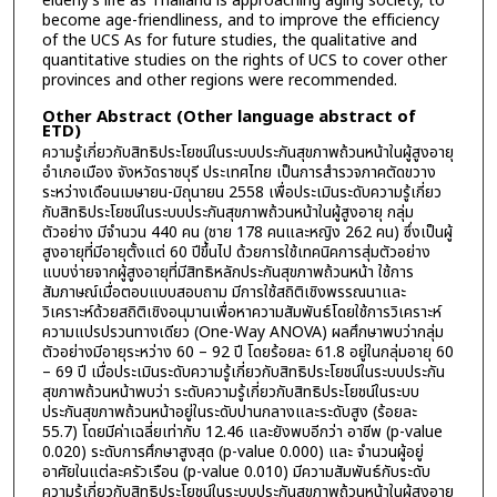
elderly’s life as Thailand is approaching aging society, to
become age-friendliness, and to improve the efficiency
of the UCS As for future studies, the qualitative and
quantitative studies on the rights of UCS to cover other
provinces and other regions were recommended.
Other Abstract (Other language abstract of
ETD)
ความรู้เกี่ยวกับสิทธิประโยชน์ในระบบประกันสุขภาพถ้วนหน้าในผู้สูงอายุ
อำเภอเมือง จังหวัดราชบุรี ประเทศไทย เป็นการสำรวจภาคตัดขวาง
ระหว่างเดือนเมษายน-มิถุนายน 2558 เพื่อประเมินระดับความรู้เกี่ยว
กับสิทธิประโยชน์ในระบบประกันสุขภาพถ้วนหน้าในผู้สูงอายุ กลุ่ม
ตัวอย่าง มีจำนวน 440 คน (ชาย 178 คนและหญิง 262 คน) ซึ่งเป็นผู้
สูงอายุที่มีอายุตั้งแต่ 60 ปีขึ้นไป ด้วยการใช้เทคนิคการสุ่มตัวอย่าง
แบบง่ายจากผู้สูงอายุที่มีสิทธิหลักประกันสุขภาพถ้วนหน้า ใช้การ
สัมภาษณ์เมื่อตอบแบบสอบถาม มีการใช้สถิติเชิงพรรณนาและ
วิเคราะห์ด้วยสถิติเชิงอนุมานเพื่อหาความสัมพันธ์โดยใช้การวิเคราะห์
ความแปรปรวนทางเดียว (One-Way ANOVA) ผลศึกษาพบว่ากลุ่ม
ตัวอย่างมีอายุระหว่าง 60 – 92 ปี โดยร้อยละ 61.8 อยู่ในกลุ่มอายุ 60
– 69 ปี เมื่อประเมินระดับความรู้เกี่ยวกับสิทธิประโยชน์ในระบบประกัน
สุขภาพถ้วนหน้าพบว่า ระดับความรู้เกี่ยวกับสิทธิประโยชน์ในระบบ
ประกันสุขภาพถ้วนหน้าอยู่ในระดับปานกลางและระดับสูง (ร้อยละ
55.7) โดยมีค่าเฉลี่ยเท่ากับ 12.46 และยังพบอีกว่า อาชีพ (p-value
0.020) ระดับการศึกษาสูงสุด (p-value 0.000) และ จำนวนผู้อยู่
อาศัยในแต่ละครัวเรือน (p-value 0.010) มีความสัมพันธ์กับระดับ
ความรู้เกี่ยวกับสิทธิประโยชน์ในระบบประกันสุขภาพถ้วนหน้าในผู้สูงอายุ