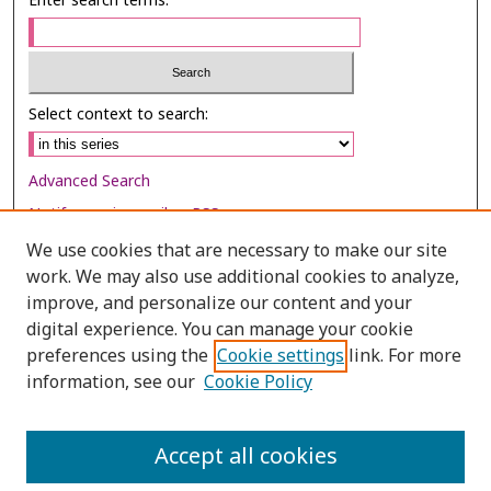
Enter search terms:
Select context to search:
Advanced Search
Notify me via email or
RSS
We use cookies that are necessary to make our site
Browse
work. We may also use additional cookies to analyze,
Collections
improve, and personalize our content and your
digital experience. You can manage your cookie
Disciplines
preferences using the
Cookie settings
link. For more
Authors
information, see our
Cookie Policy
Author Corner
Author FAQ
Accept all cookies