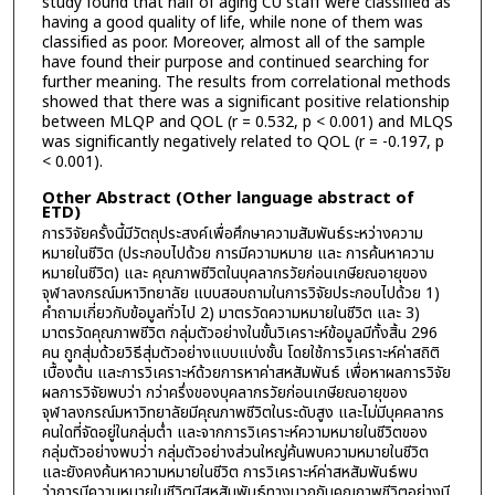
study found that half of aging CU staff were classified as
having a good quality of life, while none of them was
classified as poor. Moreover, almost all of the sample
have found their purpose and continued searching for
further meaning. The results from correlational methods
showed that there was a significant positive relationship
between MLQP and QOL (r = 0.532, p < 0.001) and MLQS
was significantly negatively related to QOL (r = -0.197, p
< 0.001).
Other Abstract (Other language abstract of
ETD)
การวิจัยครั้งนี้มีวัตถุประสงค์เพื่อศึกษาความสัมพันธ์ระหว่างความ
หมายในชีวิต (ประกอบไปด้วย การมีความหมาย และ การค้นหาความ
หมายในชีวิต) และ คุณภาพชีวิตในบุคลากรวัยก่อนเกษียณอายุของ
จุฬาลงกรณ์มหาวิทยาลัย แบบสอบถามในการวิจัยประกอบไปด้วย 1)
คำถามเกี่ยวกับข้อมูลทั่วไป 2) มาตรวัดความหมายในชีวิต และ 3)
มาตรวัดคุณภาพชีวิต กลุ่มตัวอย่างในขั้นวิเคราะห์ข้อมูลมีทั้งสิ้น 296
คน ถูกสุ่มด้วยวิธีสุ่มตัวอย่างแบบแบ่งชั้น โดยใช้การวิเคราะห์ค่าสถิติ
เบื้องต้น และการวิเคราะห์ด้วยการหาค่าสหสัมพันธ์ เพื่อหาผลการวิจัย
ผลการวิจัยพบว่า กว่าครึ่งของบุคลากรวัยก่อนเกษียณอายุของ
จุฬาลงกรณ์มหาวิทยาลัยมีคุณภาพชีวิตในระดับสูง และไม่มีบุคคลากร
คนใดที่จัดอยู่ในกลุ่มต่ำ และจากการวิเคราะห์ความหมายในชีวิตของ
กลุ่มตัวอย่างพบว่า กลุ่มตัวอย่างส่วนใหญ่ค้นพบความหมายในชีวิต
และยังคงค้นหาความหมายในชีวิต การวิเคราะห์ค่าสหสัมพันธ์พบ
ว่าการมีความหมายในชีวิตมีสหสัมพันธ์ทางบวกกับคุณภาพชีวิตอย่างมี