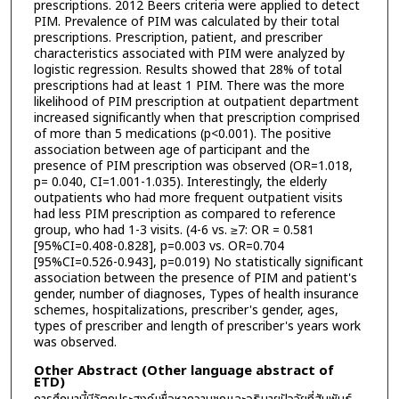
prescriptions. 2012 Beers criteria were applied to detect
PIM. Prevalence of PIM was calculated by their total
prescriptions. Prescription, patient, and prescriber
characteristics associated with PIM were analyzed by
logistic regression. Results showed that 28% of total
prescriptions had at least 1 PIM. There was the more
likelihood of PIM prescription at outpatient department
increased significantly when that prescription comprised
of more than 5 medications (p<0.001). The positive
association between age of participant and the
presence of PIM prescription was observed (OR=1.018,
p= 0.040, CI=1.001-1.035). Interestingly, the elderly
outpatients who had more frequent outpatient visits
had less PIM prescription as compared to reference
group, who had 1-3 visits. (4-6 vs. ≥7: OR = 0.581
[95%CI=0.408-0.828], p=0.003 vs. OR=0.704
[95%CI=0.526-0.943], p=0.019) No statistically significant
association between the presence of PIM and patient's
gender, number of diagnoses, Types of health insurance
schemes, hospitalizations, prescriber's gender, ages,
types of prescriber and length of prescriber's years work
was observed.
Other Abstract (Other language abstract of
ETD)