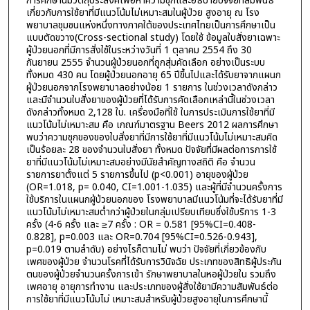
การศึกษานี้มีวัตถุประสงค์เพื่อหาความชุกและอธิบายปัจจัยที่สัมพันธ์
เกี่ยวกับการใช้ยาที่มีแนวโน้มไม่เหมาะสมในผู้ป่วย สูงอายุ ณ โรง
พยาบาลชุมชนแห่งหนึ่งทางภาคใต้ของประเทศไทยเป็นการศึกษาเป็น
แบบตัดขวาง(Cross-sectional study) โดยใช้ ข้อมูลใบสั่งยาเฉพาะ
ผู้ป่วยนอกที่มีการสั่งใช้ในระหว่างวันที่ 1 ตุลาคม 2554 ถึง 30
กันยายน 2555 จำนวนผู้ป่วยนอกที่ถูกสุ่มคัดเลือก อย่างเป็นระบบ
ทั้งหมด 430 คน โดยผู้ป่วยนอกอายุ 65 ปีขึ้นไปและได้รับยาจากแผนก
ผู้ป่วยนอกจากโรงพยาบาลอย่างน้อย 1 รายการ ในช่วงเวลาดังกล่าว
และมีจำนวนใบสั่งยาของผู้ป่วยที่ได้รับการคัดเลือกเหล่านี้ในช่วงเวลา
ดังกล่าวทั้งหมด 2,128 ใบ. เครื่องมือที่ใช้ ในการประเมินการใช้ยาที่มี
แนวโน้มไม่เหมาะสม คือ เกณฑ์มาตรฐาน Beers 2012 ผลการศึกษา
พบว่าความชุกของของใบสั่งยาที่มีการใช้ยาที่มีแนวโน้มไม่เหมาะสมคิด
เป็นร้อยละ 28 ของจำนวนใบสั่งยา ทั้งหมด ปัจจัยที่มีผลต่อการการใช้
ยาที่มีแนวโน้มไม่เหมาะสมอย่างมีนัยสำคัญทางสถิติ คือ จำนวน
รายการยาตั้งแต่ 5 รายการขึ้นไป (p<0.001) อายุของผู้ป่วย
(OR=1.018, p= 0.040, CI=1.001-1.035) และผู้ที่มีจำนวนครั้งการ
ใช้บริการในแผนกผู้ป่วยนอกของ โรงพยาบาลมีแนวโน้มที่จะได้รับยาที่มี
แนวโน้มไม่เหมาะสมต่ำกว่าผู้ป่วยในกลุ่มเปรียบเทียบซึ่งใช้บริการ 1-3
ครั้ง (4-6 ครั้ง และ ≥7 ครั้ง : OR = 0.581 [95%CI=0.408-
0.828], p=0.003 และ OR=0.704 [95%CI=0.526-0.943],
p=0.019 ตามลำดับ) อย่างไรก็ตามไม่ พบว่า ปัจจัยที่เกี่ยวข้องกับ
เพศของผู้ป่วย จำนวนโรคที่ได้รับการวินิจฉัย ประเภทของสิทธิผู้ประกัน
ตนของผู้ป่วยจำนวนครั้งการเข้า รักษาพยาบาลในหอผู้ป่วยใน รวมถึง
เพศอายุ อายุการทำงาน และประเภทของผู้สั่งใช้ยามีความสัมพันธ์ต่อ
การใช้ยาที่มีแนวโน้มไม่ เหมาะสมสำหรับผู้ป่วยสูงอายุในการศึกษานี้