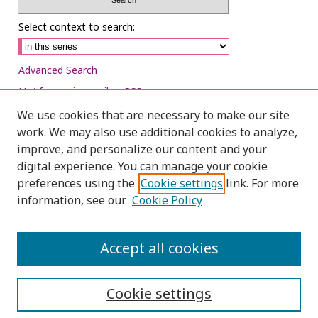
Select context to search:
Advanced Search
Notify me via email or
RSS
We use cookies that are necessary to make our site
Browse
work. We may also use additional cookies to analyze,
Collections
improve, and personalize our content and your
digital experience. You can manage your cookie
Disciplines
preferences using the
Cookie settings
link. For more
Authors
information, see our
Cookie Policy
Author Corner
Author FAQ
Accept all cookies
Cookie settings