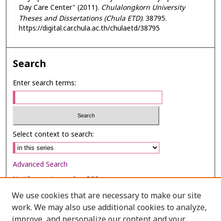
Day Care Center" (2011).
Chulalongkorn University
Theses and Dissertations (Chula ETD)
. 38795.
https://digital.car.chula.ac.th/chulaetd/38795
Search
Enter search terms:
Select context to search:
Advanced Search
Notify me via email or
RSS
We use cookies that are necessary to make our site
Browse
work. We may also use additional cookies to analyze,
Collections
improve, and personalize our content and your