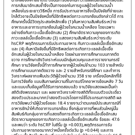
น้ำเหลืองให้หายขาดได้ ดังนั้นการป้องกันภาวะเซลล์เนื้อเยื่ออักเสบและ
การกลับมาอักเสบซ้ำจึงเป็นทางออกในการดูแลผู้ป่วยโรคบวมน้ำ
เหลืองในระยะยาววิธีหนึ่ง การรับประทานอาหารซึ่งเป็นปัจจัยที่ง่ายและ
ใกล้ตัวอาจเป็นปัจจัยหนึ่งที่มีอิทธิพลต่อภาวะแทรกซ้อนดังกล่าวได้ การ
ศึกษาครั้งนี้มีวัตถุประสงค์หลักเพื่อ (1)ค้นหาความสัมพันธ์ระหว่าง
อาหารและอาการแทรกซ้อนในผู้ป่วยโรคบวมน้ำเหลือง โดยเฉพาะ
อย่างยิ่งกับภาวะเนื้อเยื่ออักเสบ (2) ศึกษาอัตราความชุกของการเกิด
ภาวะเซลล์เนื้อเยื่ออักเสบ (3) แสดงความสัมพันธ์ระหว่างระดับ
hsCRP พฤติกรรมการรับประทานอาหาร กับภาวะเซลล์เนื้อเยื่ออักเสบ
และ (4) ค้นหาปัจจัยอื่นที่มีอิทธิพลต่อการเกิดภาวะเซลล์เนื้อเยื่อ
อักเสบในผู้ป่วยโรคบวมน้ำเหลือง โดยผ่านจากการศึกษาแบบภาคตัด
ขวาง การศึกษาเชิงวิเคราะห์แบบมีกลุ่มควบคุมและการรายงานกรณี
ศึกษา งานวิจัยครั้งนี้ทำการศึกษาจากผู้ป่วยใหม่จำนวน 103 รายสำหรับ
การศึกษาแบบภาคตัดขวาง และ 2 รายสำหรับกรณีศึกษา และทำการ
วิเคราะห์ผลจากแฟ้มประวัติผู้ป่วยจำนวน 358 ราย เครื่องมือหลักที่ใช้
ในการวิจัยคือ แบบสัมภาษณ์ความถี่ในการบริโภคอาหารย้อนหลัง 7 วัน
และแบบเก็บข้อมูลที่ได้รับการทดสอบแล้ว งานวิจัยแสดงผลเป็นค่า
สถิติเชิงพรรณนา และ ผลจากวิเคราะห์ทางสถิติทั้งแบบตัวแปรเดี่ยว
สองตัวแปรและมากกว่าสองตัวแปรโดยการใช้โปรแกรมทางสถิติ ผล
การวิจัยพบว่ามีผู้ป่วยร้อยละ 18.4 รายงานว่าตนเคยมีประสบการณ์ที่
อาหารชักนำให้เกิดอาการแทรกซ้อน ซึ่งกลุ่มอาการที่พบส่วนใหญ่นั้น
สัมพันธ์กับกลุ่มอาการที่แสดงถึงการเกิดภาวะเซลล์เนื้อเยื่ออักเสบ
อัตราความชุกของการเกิดภาวะเซลล์เนื้อเยื่ออักเสบคือ ร้อยละ 47.6
และพบว่า ระดับ hsCRP ในซีรั่ม (p =0.003),พฤติกรรมการรับ
ประทานอาหารทอดมากกว่าหนึ่งครั้งต่อวัน (p =0.044) และการ