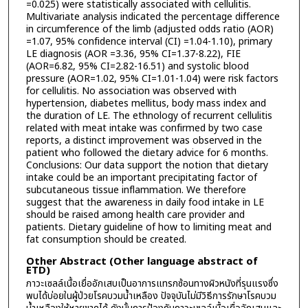
=0.025) were statistically associated with cellulitis.
Multivariate analysis indicated the percentage difference
in circumference of the limb (adjusted odds ratio (AOR)
=1.07, 95% confidence interval (CI) =1.04-1.10), primary
LE diagnosis (AOR =3.36, 95% CI=1.37-8.22), FIE
(AOR=6.82, 95% CI=2.82-16.51) and systolic blood
pressure (AOR=1.02, 95% CI=1.01-1.04) were risk factors
for cellulitis. No association was observed with
hypertension, diabetes mellitus, body mass index and
the duration of LE. The ethnology of recurrent cellulitis
related with meat intake was confirmed by two case
reports, a distinct improvement was observed in the
patient who followed the dietary advice for 6 months.
Conclusions: Our data support the notion that dietary
intake could be an important precipitating factor of
subcutaneous tissue inflammation. We therefore
suggest that the awareness in daily food intake in LE
should be raised among health care provider and
patients. Dietary guideline of how to limiting meat and
fat consumption should be created.
Other Abstract (Other language abstract of
ETD)
ภาวะเซลล์เนื้อเยื่ออักเสบเป็นอาการแทรกซ้อนทางผิวหนังที่รุนแรงซึ่ง
พบได้บ่อยในผู้ป่วยโรคบวมน้ำเหลือง ปัจจุบันไม่มีวิธีการรักษาโรคบวม