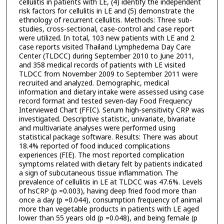
cellulitis in patients with LE, (4) identify the independent
risk factors for cellulitis in LE and (5) demonstrate the
ethnology of recurrent cellulitis. Methods: Three sub-
studies, cross-sectional, case-control and case report
were utilized. In total, 103 new patients with LE and 2
case reports visited Thailand Lymphedema Day Care
Center (TLDCC) during September 2010 to June 2011,
and 358 medical records of patients with LE visited
TLDCC from November 2009 to September 2011 were
recruited and analyzed. Demographic, medical
information and dietary intake were assessed using case
record format and tested seven-day Food Frequency
Interviewed Chart (FFIC). Serum high-sensitivity CRP was
investigated. Descriptive statistic, univariate, bivariate
and multivariate analyses were performed using
statistical package software. Results: There was about
18.4% reported of food induced complications
experiences (FIE). The most reported complication
symptoms related with dietary felt by patients indicated
a sign of subcutaneous tissue inflammation. The
prevalence of cellulitis in LE at TLDCC was 47.6%. Levels
of hsCRP (p =0.003), having deep fried food more than
once a day (p =0.044), consumption frequency of animal
more than vegetable products in patients with LE aged
lower than 55 years old (p =0.048), and being female (p