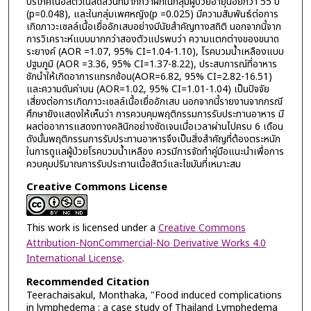
บริโภคเนื้อสัตว์ในสัดส่วนที่มากกว่าผักในกลุ่มผู้ป่วยอายุน้อยกว่า 55 ปี
(p=0.048), และในกลุ่มเพศหญิง(p =0.025) มีความสัมพันธ์ต่อการ
เกิดภาวะเซลล์เนื้อเยื่ออักเสบอย่างมีนัยสำคัญทางสถิติ นอกจากนี้จาก
การวิเคราะห์แบบมากกว่าสองตัวแปรพบว่า ความแตกต่างของขนาด
ระยางค์ (AOR =1.07, 95% CI=1.04-1.10), โรคบวมน้ำเหลืองแบบ
ปฐมภูมิ (AOR =3.36, 95% CI=1.37-8.22), ประสบการณ์ที่อาหาร
ชักนำให้เกิดอาการแทรกซ้อน(AOR=6.82, 95% CI=2.82-16.51)
และความดันค่าบน (AOR=1.02, 95% CI=1.01-1.04) เป็นปัจจัย
เสี่ยงต่อการเกิดภาวะเซลล์เนื้อเยื่ออักเสบ นอกจากนี้รายงานจากกรณี
ศึกษายังแสดงให้เห็นว่า การควบคุมพฤติกรรมการรับประทานอาหาร มี
ผลต่ออาการแสดงทางคลินิกอย่างชัดเจนเมื่อเวลาผ่านไปครบ 6 เดือน
ดังนั้นพฤติกรรมการรับประทานอาหารจึงเป็นสิ่งสำคัญที่ต้องตระหนัก
ในการดูแลผู้ป่วยโรคบวมน้ำเหลือง ควรมีการจัดทำคู่มือแนะนำเพื่อการ
ควบคุมปริมาณการรับประทานเนื้อสัตว์และไขมันที่เหมาะสม
Creative Commons License
This work is licensed under a
Creative Commons
Attribution-NonCommercial-No Derivative Works 4.0
International License
.
Recommended Citation
Teerachaisakul, Monthaka, "Food induced complications
in lymphedema : a case study of Thailand Lymphedema