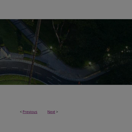
<
Previous
Next
>