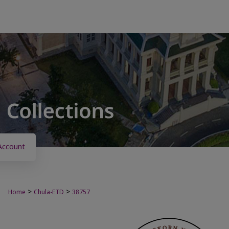
Account
>
>
Home
Chula-ETD
38757