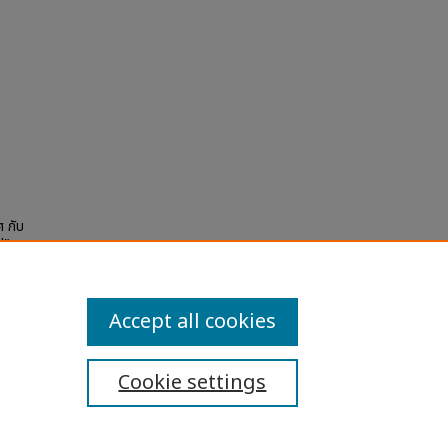
ศ กับ
ป"
la
Accept all cookies
Cookie settings
ibility Statement