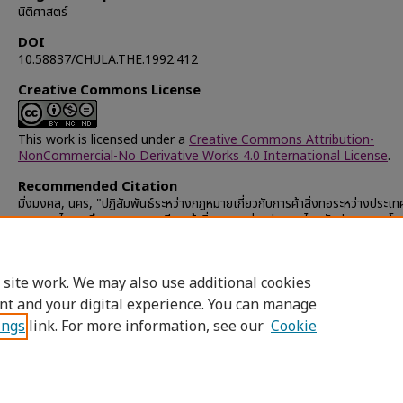
นิติศาสตร์
DOI
10.58837/CHULA.THE.1992.412
Creative Commons License
This work is licensed under a
Creative Commons Attribution-
NonCommercial-No Derivative Works 4.0 International License
.
Recommended Citation
มิ่งมงคล, นคร, "ปฏิสัมพันธ์ระหว่างกฎหมายเกี่ยวกับการค้าสิ่งทอระหว่างประเท
กฎหมายไทย : ศึกษาเฉพาะกรณีการค้าสิ่งทอระหว่างประเทศไทยกับประชาคมยุโร
(1992).
Chulalongkorn University Theses and Dissertations (Chu
ETD)
. 38757.
https://digital.car.chula.ac.th/chulaetd/38757
 site work. We may also use additional cookies
nt and your digital experience. You can manage
ings
link. For more information, see our
Cookie
Home
|
About
|
FAQ
|
My Account
|
Access
Privacy
Copyright