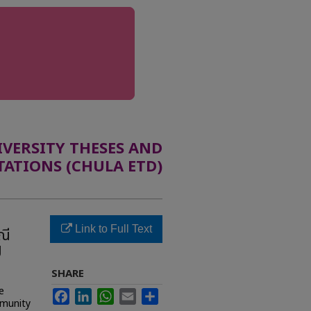
ERSITY THESES AND
TATIONS (CHULA ETD)
Link to Full Text
ณี
ป
SHARE
e
Facebook
LinkedIn
WhatsApp
Email
Share
mmunity