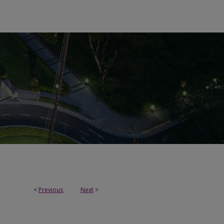
<
Previous
Next
>