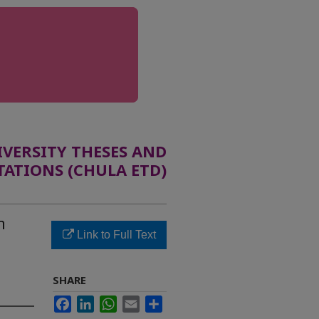
ERSITY THESES AND
TATIONS (CHULA ETD)
า
Link to Full Text
SHARE
Facebook
LinkedIn
WhatsApp
Email
Share