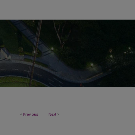
<
Previous
Next
>