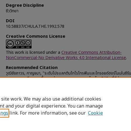
Degree Discipline
ชีววิทยา
DOI
10.58837/CHULA.THE.1992.578
Creative Commons License
This work is licensed under a
Creative Commons Attribution-
NonCommercial-No Derivative Works 4.0 International License
.
Recommended Citation
วุฒิชัยถาวร, กาญจนา, "ระดับโปรแลกตินไทโรโทรฟินและไทรอยด์ฮอร์โมนในซีรั
หางยาวเพศเมียขณะ เลี้ยงลูกอ่อน และผลกระทบของโบรโมคริปติน ที่มีต่อการหลั
ฮอร์โมนและการสร้างน้ำนม" (1992).
Chulalongkorn University Theses
Dissertations (Chula ETD)
. 38728.
https://digital.car.chula.ac.th/chulaetd/38728
 site work. We may also use additional cookies
nt and your digital experience. You can manage
ings
link. For more information, see our
Cookie
Home
|
About
|
FAQ
|
My Account
|
Access