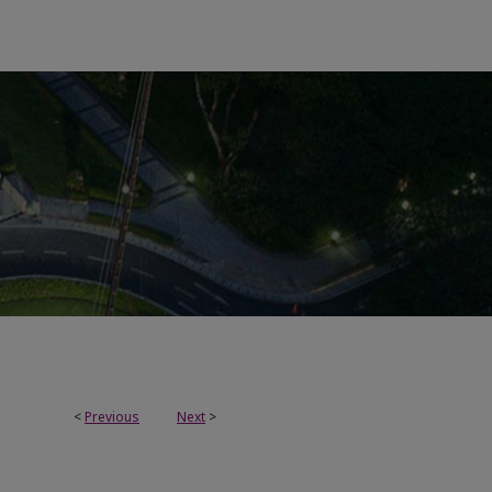
<
Previous
Next
>