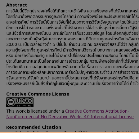
Abstract
การวิจัยนี้มีวัตถุประสงค์เพื่อให้เกิดความเข้าใจถึง ความพึงพอใจที่ได้รับจากละคร
โดยศึกษาถึงพฤติกรรมการดูละครโทรทัศน์ ความพึงพอใจและประสบการณ์ที่ได้ร
ละครโทรทัศน์ การวิจัยนี้เป็นการวิจัยที่ใช้แนวทางการวิจัยเชิงคุณภาพ โดยใช้แนว
ศึกษาการใช้สารและ ความพึงพอใจที่ได้รับจากการใช้สาร ซึ่งมุ่งทำการศึกษา “ผู้รั
และใช้วิธีการสัมภาษณ์แบบ เจาะลึกในการเก็บรวบรวบข้อมูล โดยเลือกกลุ่มตัวอ
เฉพาะเจาะจงเป็นผู้หญิงในเขตกรุงเทพมหานคร ที่ติดตามดูละครโทรทัศน์หลังข่า
20.00 น. เป็นเวลาอย่างต่ำ 5 ปีขึ้นไป จำนวน 30 คน ผลการวิจัยสรุปได้ว่า กลุ่มตั
ความตั้งใจมากที่จะดูละครโทรทัศน์ มีการวิพากษ์วิจารณ์ บทบาทการแสดงของตั
หรือเนื้อเรื่องในขณะที่ดู และได้นำละครไปใช้อรรถประโยชน์ทางสังคม โดยนำไปเป
ประเด็นสนทนาและเป็นสื่อกลางในการเข้าร่วมกลุ่ม ความพึงพอใจหลักที่ได้รับจา
โทรทัศน์คือ ความสนุกสนานเพลิดเพลินจาก เนื้อเรื่อง ดารา ฉาก และเครื่องแต่
การผ่อนคลายหรือหลักหนีจากความเครียดในปัญหาชีวิตประจำวัน การสำรวจความ
จริงและการได้รับคำแนะนำ นอกจากนี้ประสบการณ์ที่ได้รับจากละครโทรทัศน์คือ คว
เรื่องพรหมจรรย์เป็นสิ่งสำคัญในชีวิตผู้หญิงและความเชื่อเรื่องการทำดีได้ดี ทำชั่วได
Creative Commons License
This work is licensed under a
Creative Commons Attribution-
NonCommercial-No Derivative Works 4.0 International License
.
Recommended Citation
จารุภูมิ, ไศลทิพย์, "การศึกษาความพึงพอใจที่ได้รับจากละครโทรทัศน์" (1992).
Chulalongkorn University Theses and Dissertations (Chula ETD)
.