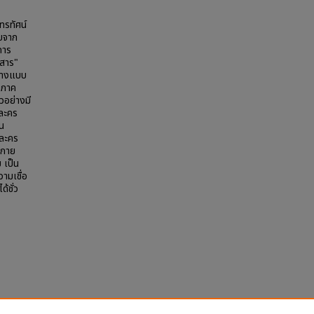
โทรทัศน์
ับจาก
การ
บสาร"
ย่างแบบ
วภาค
วอย่างมี
วละคร
็น
กละคร
งกาย
 เป็น
ามเชื่อ
้ชั่ว