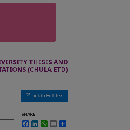
ERSITY THESES AND
TATIONS (CHULA ETD)
Link to Full Text
SHARE
Facebook
LinkedIn
WhatsApp
Email
Share