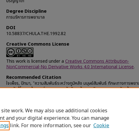
ปริญญาโท
Degree Discipline
การบริหารการพยาบาล
DOI
10.58837/CHULA.THE.1992.82
Creative Commons License
This work is licensed under a
Creative Commons Attribution-
NonCommercial-No Derivative Works 4.0 International License
.
Recommended Citation
ใจเพ็ชร, ปัทมา, "ความสัมพันธ์ระหว่างภูมิหลัง มนุษย์สัมพันธ์ ทักษะทางการพย
การรับรู้โครงสร้างองค์การพยาบาลกับทักษะด้านการคิดของพยาบาลหัวหน้างานหอ
โรงพยาบาลศูนย์ กระทรวงสาธารณสุข" (1992).
Chulalongkorn Universit
Theses and Dissertations (Chula ETD)
. 38530.
https://digital.car.chula.ac.th/chulaetd/38530
 site work. We may also use additional cookies
nt and your digital experience. You can manage
ings
link. For more information, see our
Cookie
Home
|
About
|
FAQ
|
My Account
|
Access