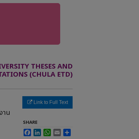
ERSITY THESES AND
TATIONS (CHULA ETD)
Link to Full Text
างาน
SHARE
Facebook
LinkedIn
WhatsApp
Email
Share