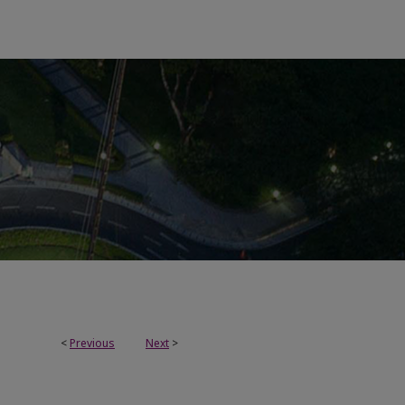
<
Previous
Next
>