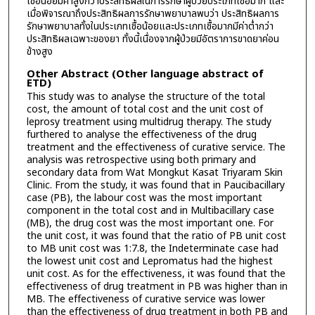
เชื้อน้อยมีค่าสูงกว่าประสิทธิผลในการรักษาผู้ป่วยประเภทเชื้อมาก และ
เมื่อพิจารณาถึงประสิทธิผลการรักษาพยาบาลพบว่า ประสิทธิผลการ
รักษาพยาบาลทั้งในประเภทเชื้อน้อยและประเภทเชื้อมากมีค่าต่ำกว่า
ประสิทธิผลเฉพาะของยา ทั้งนี้เนื่องจากผู้ป่วยมีอัตราการขาดยาค่อน
ข้างสูง
Other Abstract (Other language abstract of
ETD)
This study was to analyse the structure of the total
cost, the amount of total cost and the unit cost of
leprosy treatment using multidrug therapy. The study
furthered to analyse the effectiveness of the drug
treatment and the effectiveness of curative service. The
analysis was retrospective using both primary and
secondary data from Wat Mongkut Kasat Triyaram Skin
Clinic. From the study, it was found that in Paucibacillary
case (PB), the labour cost was the most important
component in the total cost and in Multibacillary case
(MB), the drug cost was the most important one. For
the unit cost, it was found that the ratio of PB unit cost
to MB unit cost was 1:7.8, the Indeterminate case had
the lowest unit cost and Lepromatus had the highest
unit cost. As for the effectiveness, it was found that the
effectiveness of drug treatment in PB was higher than in
MB. The effectiveness of curative service was lower
than the effectiveness of drug treatment in both PB and