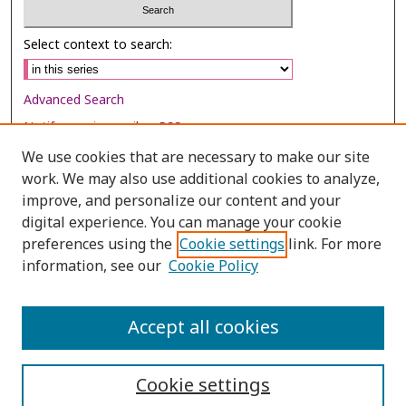
Select context to search:
Advanced Search
Notify me via email or
RSS
We use cookies that are necessary to make our site
Browse
work. We may also use additional cookies to analyze,
Collections
improve, and personalize our content and your
digital experience. You can manage your cookie
Disciplines
preferences using the
Cookie settings
link. For more
Authors
information, see our
Cookie Policy
Author Corner
Author FAQ
Accept all cookies
Cookie settings