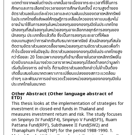
แตกต่างจากผลในต่างประเทศนั้นอาจเนื่องจากระยะเวลาที่ใช้ในการ
ศึกษาและการเลือกช่วงเวลาของการศึกษาในครั้งนี้ ความสูงต่ำของ
อัตราส่วนลดในแต่ละช่วงเวลาและความผันแปรของตลาดหลักทรัพย์
ในประเทศไทยซึ่งส่งผลให้ทฤษฎีการเคลื่อนไหวของราคาแบบสุ่มฯไม่
อาจนำมาใช้ในการลงทุนในหน่วยลงทุนของกองทุนปิดในประเทศไทย
นักลงทุนที่สนใจลงทุนในหน่วยลงทุนอาจเลือกกลยุทธ์การลงทุนของ
นักลงทุน ประเภทซื้อแล้วถือ ซึ่งเป็นการลงทุนระยะยาวที่ให้ผล
ตอบแทนสูงกว่าการฝากเงินกับธนาคารพาณิชย์ ส่วนนักลงทุนที่สนใจ
ติดตามอัตราส่วนลดควรซื้อขายหน่วยลงทุนตามอัตราส่วนลดเพื่อทำ
กำไรเนื่องจากในปัจจุบัน อัตราส่วนลดของกองทุนปิดในประเทศไทยสูง
กว่าร้อยละ 20 โดยเฉพาะกองทุนที่เข้ามาซื้อขายในตลาดหลักทรัพย์ใน
ช่วงปีแรกและในบางช่วงเวลาราคาหน่วยลงทุนได้ลดต่ำลงกว่ามูลค่า
เริ่มด้นโครงการ อย่างไร ก็ตามอัตราส่วนลดดังกล่าวไม่จำเป็นต้อง
เกิดขึ้นเสมอในอนาคตเพราะการเปลี่ยนแปลงของสภาวะแวดล้อม
ต่างๆ และพัฒนาการอย่างรวดเร็วของหน่วยลงทุนของกองทุนปิดใน
ประเทศไทยในอนาคต
Other Abstract (Other language abstract of
ETD)
This thesis looks at the implementation of strategies for
investment in closed-end funds in Thailand and
measures investment return and risk. The study focuses
on Sinpinyo IV Fund(SF4), Sinpinyo V Fund(SF5), Ruam
Pattana Fund(RPF), Subthawee II Fund(SW2) and
Thanaphum Fund(TNP) for the period 1988-1990. 1.