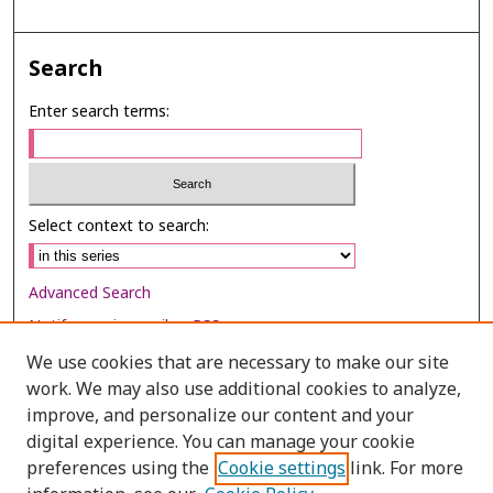
Search
Enter search terms:
Select context to search:
Advanced Search
Notify me via email or
RSS
We use cookies that are necessary to make our site
Browse
work. We may also use additional cookies to analyze,
Collections
improve, and personalize our content and your
digital experience. You can manage your cookie
Disciplines
preferences using the
Cookie settings
link. For more
Authors