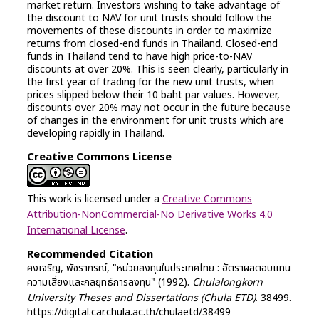
market return. Investors wishing to take advantage of
the discount to NAV for unit trusts should follow the
movements of these discounts in order to maximize
returns from closed-end funds in Thailand. Closed-end
funds in Thailand tend to have high price-to-NAV
discounts at over 20%. This is seen clearly, particularly in
the first year of trading for the new unit trusts, when
prices slipped below their 10 baht par values. However,
discounts over 20% may not occur in the future because
of changes in the environment for unit trusts which are
developing rapidly in Thailand.
Creative Commons License
This work is licensed under a
Creative Commons
Attribution-NonCommercial-No Derivative Works 4.0
International License
.
Recommended Citation
คงเจริญ, พัชราภรณ์, "หน่วยลงทุนในประเทศไทย : อัตราผลตอบแทน
ความเสี่ยงและกลยุทธ์การลงทุน" (1992).
Chulalongkorn
University Theses and Dissertations (Chula ETD)
. 38499.
https://digital.car.chula.ac.th/chulaetd/38499