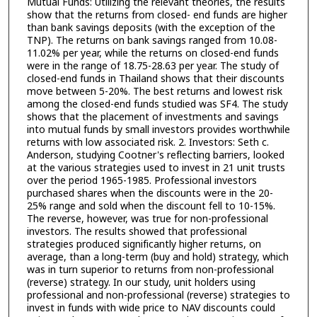
Mutual Funds: Utilizing the relevant theories, the results
show that the returns from closed- end funds are higher
than bank savings deposits (with the exception of the
TNP). The returns on bank savings ranged from 10.08-
11.02% per year, while the returns on closed-end funds
were in the range of 18.75-28.63 per year. The study of
closed-end funds in Thailand shows that their discounts
move between 5-20%. The best returns and lowest risk
among the closed-end funds studied was SF4. The study
shows that the placement of investments and savings
into mutual funds by small investors provides worthwhile
returns with low associated risk. 2. Investors: Seth c.
Anderson, studying Cootner's reflecting barriers, looked
at the various strategies used to invest in 21 unit trusts
over the period 1965-1985. Professional investors
purchased shares when the discounts were in the 20-
25% range and sold when the discount fell to 10-15%.
The reverse, however, was true for non-professional
investors. The results showed that professional
strategies produced significantly higher returns, on
average, than a long-term (buy and hold) strategy, which
was in turn superior to returns from non-professional
(reverse) strategy. In our study, unit holders using
professional and non-professional (reverse) strategies to
invest in funds with wide price to NAV discounts could