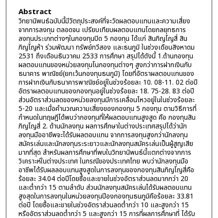
Abstract
วิทยานิพนธ์ฉบับนี้มีวัตถุประสงค์ที่จะวัดผลตอบแทนและความเสี่ยง
จากการลงทุน ตลอดจน เปรียบเทียบผลตอบแทนโดยกลยุทธการ
ลงทุนประเภทต่างๆในกองทุนปิด 5 กองทุน ได้แก่ สินภิญโญสี่ สิน
ภิญโญห้า ร่วมพัฒนา ทรัพย์ทวีสอง และธนภูมิ ในช่วงเดือนสิงหาดม
2531 ถึงเดือนธันวาคม 2533 การศึกษา สรุปได้ดังนี้ 1.ด้านกองทุน
ผลตอบแทนของหน่วยลงทุนโนกองทุนต่างๆ สูงกว่าการฝากเงินกับ
ธนาคาร พาณิชย์(ยกเว้นกองทุนธนภูมิ) โดยที่อัตราผลตอบแทนของ
การฝากเงินกับธนาคารพาณิชย์อยู่ในช่วงร้อยละ 10. 08-11. 02 ต่อปี
อัตราผลตอบแทนของกองทุนอยู่ในช่วงร้อยละ 18. 75-28. 83 ต่อปี
ส่วนอัตราส่วนลดของหน่วยลงทุนมีการเคลื่อนไหวอยู่ในในช่วงร้อยละ
5-20 และเมื่อคำนวณความเสี่ยงของกองทุน 5 กองทุน ตามวิธีการที่
กำหนดในทฤษฎีได้พบว่ากองทุนที่ให้ผลตอบแทนสูงสูด คือ กองทุนสิน
ภิญโญสี่ 2. ด้านนักลงทุน ผลการศึกษาในต่างประเทศสรุปได้ว่านัก
ลงทุนมืออาชีพจะได้รับผลตอบแทน จากการลงทุนสูงกว่านักลงทุน
สมัครเล่นและนักลงทุนระระยาวและนักลงทุนสมัครเล่นเป็นผู้สูญเสีย
มากที่สุด สำหรับผลการศึกษาที่พบในวิทยานิพนธ์นี้แตกต่างจากการ
วิเคราะห์ในต่างประเทศ ในกรณีของประเทศไทย พบว่านักลงทุนมือ
อาชีพได้รับผลลอบแทนสูงสูดในการลงทุนของกองทุนสินภิญโญสี่คือ
ร้อยละ 34.04 ต่อปีโดยซื้อและขายในช่วงอัตราส่วนลดมากกว่า 20
และต่ำกว่า 15 ตามลำดับ ส่วนนักลงทุนสมัครเล่นได้รับผลตอบแทน
สูงสุดในการลงทุนในหน่วยลงทุนปีองกองทุนธนภูมิคือร้อยละ 33.81
ต่อปี โดยซื้อและขายในช่วงอัตราส่วนลดต่ำกว่า 10 และสูงกว่า 15
หรืออัตราส่วนลดต่ำกว่า 5 และสูงกว่า 15 การที่ผลการศึกษาที่ ได้รับ