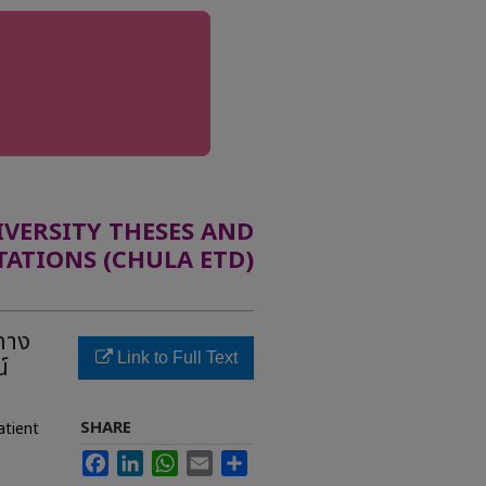
ERSITY THESES AND
TATIONS (CHULA ETD)
ทาง
Link to Full Text
์
SHARE
atient
Facebook
LinkedIn
WhatsApp
Email
Share