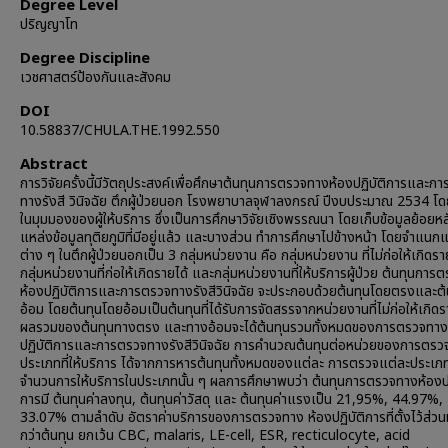
Degree Level
ปริญญาโท
Degree Discipline
เวชศาสตร์ป้องกันและสังคม
DOI
10.58837/CHULA.THE.1992.550
Abstract
การวิจัยครั้งนี้มีวัตถุประสงค์เพื่อศึกษาต้นทุนการตรวจทางห้องปฏิบัติการและก
ทางรังสี วินิจฉัย ตึกผู้ป่วยนอก โรงพยาบาลจุฬาลงกรณ์ ปีงบประมาณ 2534 โด
ในมุมมองของผู้ให้บริการ ซึ่งเป็นการศึกษาวิจัยเชิงพรรณนา โดยเก็บข้อมูลย้อยห
แหล่งข้อมูลทุติยภูมิที่มีอยู่แล้ว และบางส่วน ทำการศึกษาไปข้างหน้า โดยจำแน
ต่าง ๆ ในตึกผู้ป่วยนอกเป็น 3 กลุ่มหน่วยงาน คือ กลุ่มหน่วยงาน ที่ไม่ก่อให้เกิดรา
กลุ่มหน่วยงานที่ก่อให้เกิดรายได้ และกลุ่มหน่วยงานที่ให้บริการผู้ป่วย ต้นทุนกา
ห้องปฏิบัติการและการตรวจทางรังสีวินิจฉัย จะประกอบด้วยต้นทุนโดยตรงและต
อ้อม โดยต้นทุนโดยอ้อมเป็นต้นทุนที่ได้รับการจัดสรรจากหน่วยงานที่ไม่ก่อให้เกิดร
ผลรวมของต้นทุนทางตรง และทางอ้อมจะได้ต้นทุนรวมทั้งหมดของการตรวจทาง
ปฏิบัติการและการตรวจทางรังสีวินิจฉัย การคำนวณต้นทุนต่อหน่วยของการตรว
ประเภทที่ให้บริการ ได้จากการหารต้นทุนทั้งหมดของแต่ละ การตรวจแต่ละประเภ
จำนวนการให้บริการในประเภทนั้น ๆ ผลการศึกษาพบว่า ต้นทุนการตรวจทางห้องปฏ
การมี ต้นทุนค่าลงทุน, ต้นทุนค่าวัสดุ และ ต้นทุนค่าแรงเป็น 21,95%, 44.97%,
33.07% ตามลำดับ อัตราค่าบริการของการตรวจทาง ห้องปฏิบัติการที่ตั้งไว้ส่วน
กว่าต้นทุน ยกเว้น CBC, malaris, LE-cell, ESR, recticulocyte, acid