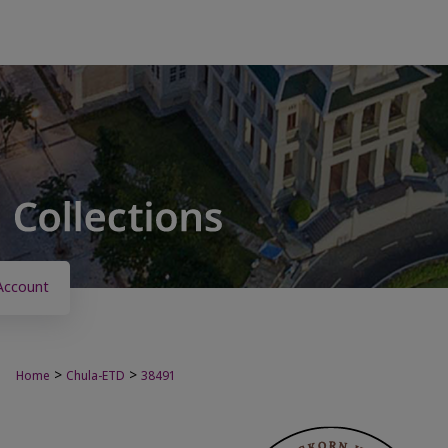
Account
>
>
Home
Chula-ETD
38491