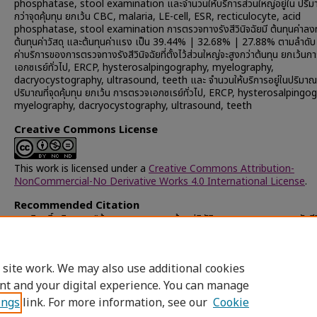
phosphatase, stool examination และจำนวนให้บริการส่วนใหญ่อยู่ใน ปริมา
กว่าจุดคุ้มทุน ยกเว้น CBC, malaria, LE-cell, ESR, recticulocyte, acid
phosphatase, stool examination การตรวจทางรังสีวินิจฉัยมี ต้นทุนค่าลงท
ต้นทุนค่าวัสดุ และต้นทุนค่าแรง เป็น 39.44% | 32.68% | 27.88% ตามลำดับ
ค่าบริการของการตรวจทางรังสีวินิจฉัยที่ตั้งไว้ส่วนใหญ่จะสูงกว่าต้นทุน ยกเว้น
เอกซเรย์ทั่วไป, ERCP, hysterosalpingography, myelography,
dacryocystography, ultrasound, teeth และ จำนวนให้บริการอยู่ในปริมาณที
ปริมาณที่จุดคุ้มทุน ยกเว้น การตรวจเอกซเรย์ทั่วไป, ERCP, hysterosalpingo
myelography, dacryocystography, ultrasound, teeth
Creative Commons License
This work is licensed under a
Creative Commons Attribution-
NonCommercial-No Derivative Works 4.0 International License
.
Recommended Citation
เหมพิสุทธิ์, พินทุสร, "ต้นทุนการตรวจทางห้องปฏิบัติการ และการตรวจทางรังสีว
ตึกผู้ป่วยนอกโรงพยาบาลจุฬาลงกรณ์" (1992).
Chulalongkorn Universit
Theses and Dissertations (Chula ETD)
. 38491.
https://digital.car.chula.ac.th/chulaetd/38491
 site work. We may also use additional cookies
nt and your digital experience. You can manage
ings
link. For more information, see our
Cookie