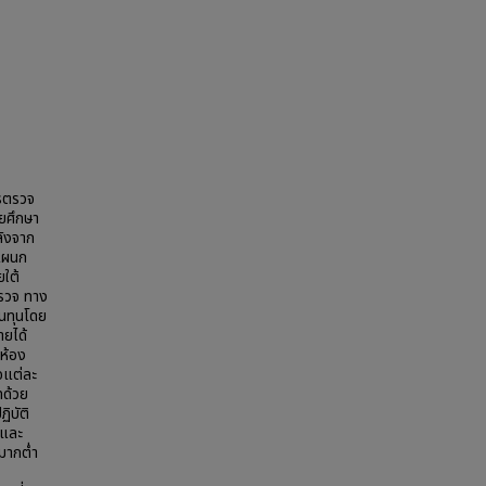
ารตรวจ
ยศึกษา
ลังจาก
กแผนก
ยใต้
รตรวจ ทาง
้นทุนโดย
ายได้
ห้อง
จแต่ละ
ทด้วย
ิบัติ
 และ
มากต่ำ