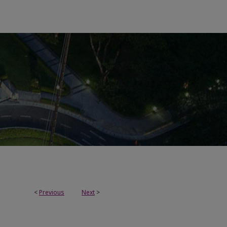
<
Previous
Next
>