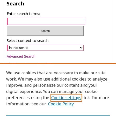
Search
Enter search terms:
Select context to search:
Advanced Search
Notify me via email or
RSS
We use cookies that are necessary to make our site
Browse
work. We may also use additional cookies to analyze,
Collections
improve, and personalize our content and your
digital experience. You can manage your cookie
Disciplines
preferences using the
Cookie settings
link. For more
Authors
information, see our
Cookie Policy
Author Corner