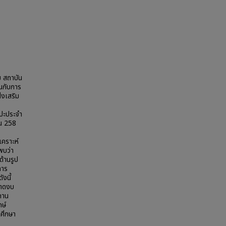
ม สถาบัน
นกับการ
่งเสริม
ลปะประจำ
วน 258
คราะห์
พบว่า
ด้านรูป
การ
งนี้
ขาดงบ
ถาน
กษ์
กศึกษา