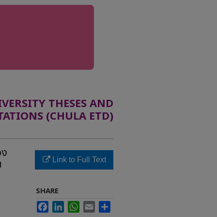
ERSITY THESES AND
TATIONS (CHULA ETD)
อง
Link to Full Text
น
SHARE
Facebook
LinkedIn
WhatsApp
Email
Share