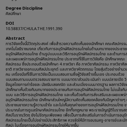
Degree Discipline
ศิลปศึกษา
DOI
10.58837/CHULA.THE.1991.390
Abstract
การวิจัยครั้งนี้มีวัตถุประสงค์ เพื่อสำรวจความคิดเห็นของนักศึกษา คณะศิลปกรร
เทคโนโลยีราชมงคล เกี่ยวกับการอนุรักษ์ศิลปกรรมไทยในด้านบทบาทของประชาช
อนุรักษ์ศิลปกรรมไทย ด้านรูปแบบและวิธีการอนุรักษ์ศิลปกรรมไทย และด้านการส
และเผยแพร่การอนุรักษ์ศิลปกรรมไทย ประชากรที่ใช้ในการวิจัยคือ นักศึกษาคณะ
ศิลปกรรม ซึ่งประกอบด้วยนักศึกษา 4 ภาควิชา คือ ภาควิชาศิลปกรรม ภาควิชาศิ
ชาติ ภาควิชาออกแบบศิลปประยุกต์ และภาควิชาหัตถกรรม โดยสุ่มตัวอย่างจำน
คน เครื่องมือที่ใช้ในการวิจัยเป็นแบบสอบถามซึ่งผู้วิจัยสร้างขึ้นเอง ประกอบด้วย
แบบสอบถามแบบตรวจสอบรายการ แบบมาตราส่วนประเมินค่า แบบปลายเปิด วิเ
ข้อมูลโดยการค่าร้อยละ มัชฌิมเลขคณิต และส่วนเบี่ยงเบนมาตรฐาน ผลการวิจัย
นักศึกษาเห็นด้วยกับบทบาทของประชาชนกับการอนุรักษ์ศิลปกรรมไทย ไม่แน่ใจกับ
แบบ และวิธีการอนุรักษ์ศิลปกรรมไทย และเห็นด้วยกับการส่งเสริมและเผยแพร่
อนุรักษ์ศิลปกรรมไทย นักศึกษาส่วนใหญ่มีความคิดเห็นสอดคล้องกับปัญหาต่างๆ ดั
ประชาชนขาดความรู้ความเข้าใจ และไม่เห็นคุณค่าของการอนุรักษ์ศิลปกรรมไทย 
ประมาณในการดูแลรักษาศิลปกรรมไทย อีกทั้งกฎหมาย พระราชบัญญัติโบราณส
ศิลปโบราณวัตถุ ยังไม่รัดกุมเพียงพอ เพื่อเป็นการส่งเสริมในการดำเนินการอนุรั
ศิลปกรรมไทยเป็นไปอย่างมีประสิทธิภาพ ควรจัดให้มีการอบรมครู-อาจารย์และนั
ศิลปะ ในเรื่องการอนุรักษ์ศิลปกรรมไทยให้มากขึ้น