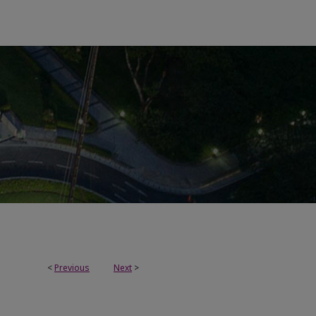
<
Previous
Next
>