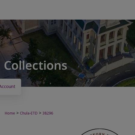
Account
>
>
Home
Chula-ETD
38296