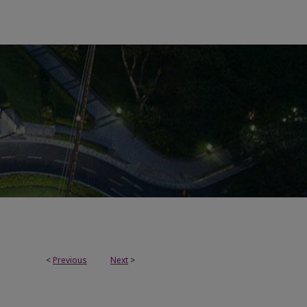
<
Previous
Next
>