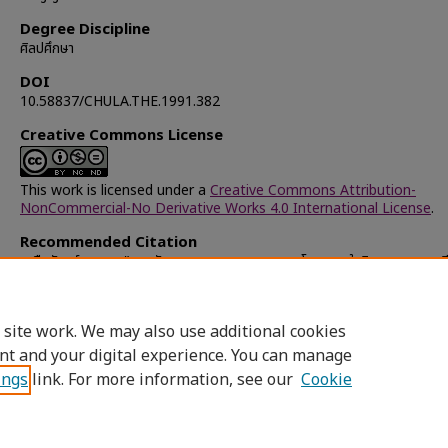
Degree Discipline
ศิลปศึกษา
DOI
10.58837/CHULA.THE.1991.382
Creative Commons License
This work is licensed under a
Creative Commons Attribution-
NonCommercial-No Derivative Works 4.0 International License
.
Recommended Citation
เหลือจันทร์, เกษม, "การพัฒนากระบวนการสอนแบบโครงการในวิชาออกแบบ-เ
สำหรับนักเรียนระดับมัธยมศึกษาตอนปลาย" (1991).
Chulalongkorn Univer
Theses and Dissertations (Chula ETD)
. 38288.
https://digital.car.chula.ac.th/chulaetd/38288
 site work. We may also use additional cookies
nt and your digital experience. You can manage
ings
link. For more information, see our
Cookie
Home
|
About
|
FAQ
|
My Account
|
Access