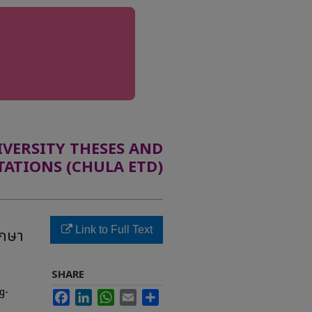
ERSITY THESES AND
TATIONS (CHULA ETD)
Link to Full Text
ึกษา
SHARE
g-
Facebook
LinkedIn
WhatsApp
Email
Share