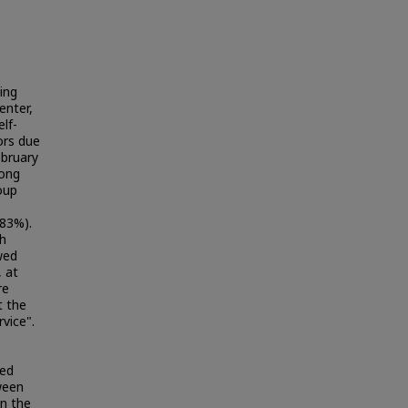
ing
enter,
lf-
ors due
ebruary
mong
oup
(83%).
gh
wed
, at
re
t the
rvice".
ted
ween
an the