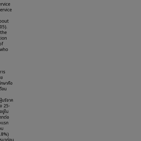
ervice
ervice
about
05).
 the
tion
of
 who
การ
ทย
ึกษาคือ
ดือน
้บริจาค
าง 25-
ยู่ใน
าทต่อ
้งแรก
อบ
5.8%)
การมาก่อน