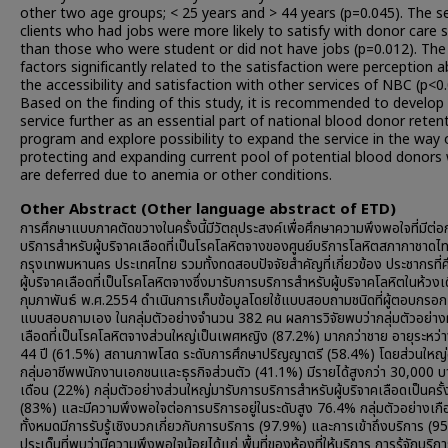
other two age groups; < 25 years and > 44 years (p=0.045). The s
clients who had jobs were more likely to satisfy with donor care s
than those who were student or did not have jobs (p=0.012). The
factors significantly related to the satisfaction were perception 
the accessibility and satisfaction with other services of NBC (p<0.
Based on the finding of this study, it is recommended to develop
service further as an essential part of national blood donor reten
program and explore possibility to expand the service in the way 
protecting and expanding current pool of potential blood donors
are deferred due to anemia or other conditions.
Other Abstract (Other language abstract of ETD)
การศึกษาแบบภาคตัดขวางในครั้งนี้มีวัตถุประสงค์เพื่อศึกษาความพึงพอใจที่มีต่อ
บริการสำหรับผู้บริจาคเลือดที่เป็นโรคโลหิตจางของศูนย์บริการโลหิตสภากาชาดไ
กรุงเทพมหานคร ประเทศไทย รวมทั้งทดสอบปัจจัยสำคัญที่เกี่ยวข้อง ประชากรที่ศ
ผู้บริจาคเลือดที่เป็นโรคโลหิตจางซึ่งมารับการบริการสำหรับผู้บริจาคโลหิตในห้วงเ
กุมภาพันธ์ พ.ศ.2554 ดำเนินการเก็บข้อมูลโดยใช้แบบสอบถามชนิดที่ผู้ตอบกรอก
แบบสอบถามเอง ในกลุ่มตัวอย่างจำนวน 382 คน ผลการวิจัยพบว่ากลุ่มตัวอย่างผู
เลือดที่เป็นโรคโลหิตจางส่วนใหญ่เป็นเพศหญิง (87.2%) มากกว่าชาย อายุระหว่
44 ปี (61.5%) สถานภาพโสด ระดับการศึกษาปริญญาตรี (58.4%) โดยส่วนใหญ่อ
กลุ่มอาชีพพนักงานเอกชนและธุรกิจส่วนตัว (41.1%) มีรายได้สูงกว่า 30,000 บ
เดือน (22%) กลุ่มตัวอย่างส่วนใหญ่มารับการบริการสำหรับผู้บริจาคเลือดเป็นครั
(83%) และมีความพึงพอใจต่อการบริการอยู่ในระดับสูง 76.4% กลุ่มตัวอย่างเกื
ทั้งหมดมีการรับรู้เชิงบวกเกี่ยวกับการบริการ (97.9%) และการเข้าถึงบริการ (9
ประเด็นที่พบว่ามีความพึงพอใจน้อยได้แก่ พื้นที่ของห้องที่ให้บริการ การรู้จักบริ