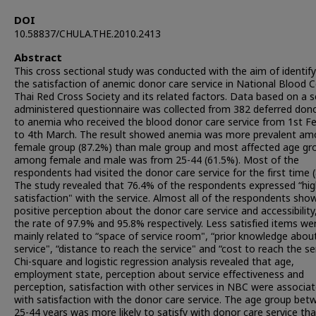
DOI
10.58837/CHULA.THE.2010.2413
Abstract
This cross sectional study was conducted with the aim of identify
the satisfaction of anemic donor care service in National Blood C
Thai Red Cross Society and its related factors. Data based on a se
administered questionnaire was collected from 382 deferred don
to anemia who received the blood donor care service from 1st F
to 4th March. The result showed anemia was more prevalent a
female group (87.2%) than male group and most affected age gr
among female and male was from 25-44 (61.5%). Most of the
respondents had visited the donor care service for the first time 
The study revealed that 76.4% of the respondents expressed “hi
satisfaction" with the service. Almost all of the respondents sho
positive perception about the donor care service and accessibility
the rate of 97.9% and 95.8% respectively. Less satisfied items we
mainly related to “space of service room", “prior knowledge abou
service", “distance to reach the service" and “cost to reach the se
Chi-square and logistic regression analysis revealed that age,
employment state, perception about service effectiveness and
perception, satisfaction with other services in NBC were associa
with satisfaction with the donor care service. The age group bet
25-44 years was more likely to satisfy with donor care service th