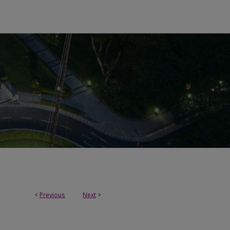
<
Previous
Next
>