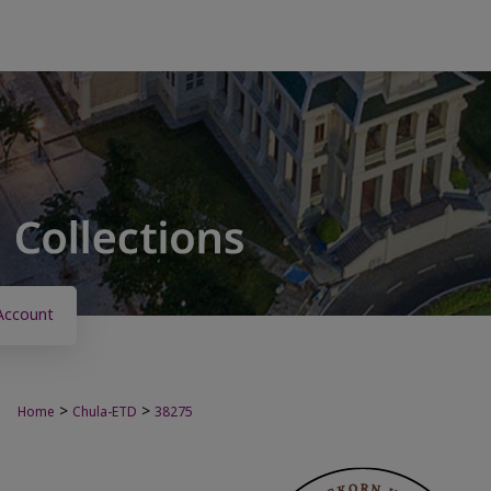
Account
>
>
Home
Chula-ETD
38275