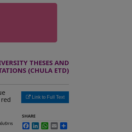
ERSITY THESES AND
TATIONS (CHULA ETD)
ue
Link to Full Text
 red
SHARE
ย์บริการ
Facebook
LinkedIn
WhatsApp
Email
Share