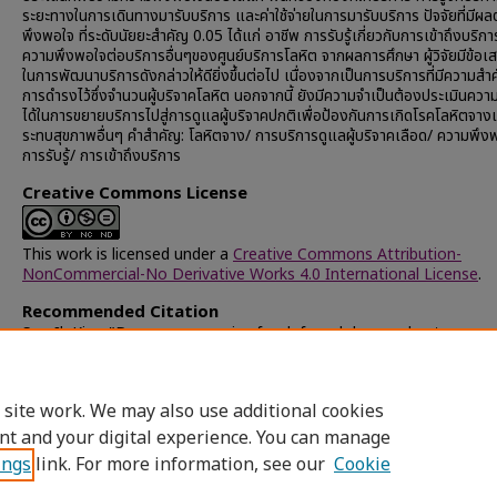
ระยะทางในการเดินทางมารับบริการ และค่าใช้จ่ายในการมารับบริการ ปัจจัยที่มีผ
พึงพอใจ ที่ระดับนัยยะสำคัญ 0.05 ได้แก่ อาชีพ การรับรู้เกี่ยวกับการเข้าถึงบริก
ความพึงพอใจต่อบริการอื่นๆของศูนย์บริการโลหิต จากผลการศึกษา ผู้วิจัยมีข้อ
ในการพัฒนาบริการดังกล่าวให้ดียิ่งขึ้นต่อไป เนื่องจากเป็นการบริการที่มีความสำ
การดำรงไว้ซึ่งจำนวนผู้บริจาคโลหิต นอกจากนี้ ยังมีความจำเป็นต้องประเมินควา
ได้ในการขยายบริการไปสู่การดูแลผู้บริจาคปกติเพื่อป้องกันการเกิดโรคโลหิตจา
ระทบสุขภาพอื่นๆ คำสำคัญ: โลหิตจาง/ การบริการดูแลผู้บริจาคเลือด/ ความพึง
การรับรู้/ การเข้าถึงบริการ
Creative Commons License
This work is licensed under a
Creative Commons Attribution-
NonCommercial-No Derivative Works 4.0 International License
.
Recommended Citation
Son Il, Kim, "Donor care service for deferred donors due to anae
national blood center, thai red cross society" (2010).
Chulalongk
University Theses and Dissertations (Chula ETD)
. 38275.
https://digital.car.chula.ac.th/chulaetd/38275
 site work. We may also use additional cookies
nt and your digital experience. You can manage
ings
link. For more information, see our
Cookie