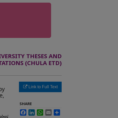
ERSITY THESES AND
TATIONS (CHULA ETD)
Link to Full Text
py
e,
SHARE
Facebook
LinkedIn
WhatsApp
Email
Share
างใหญ่