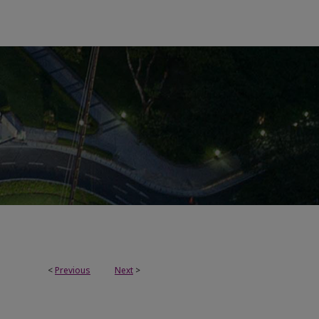
<
Previous
Next
>