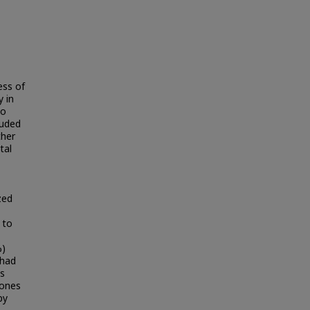
ess of
 in
so
luded
ther
tal
zed
 to
%)
 had
s
 ones
py