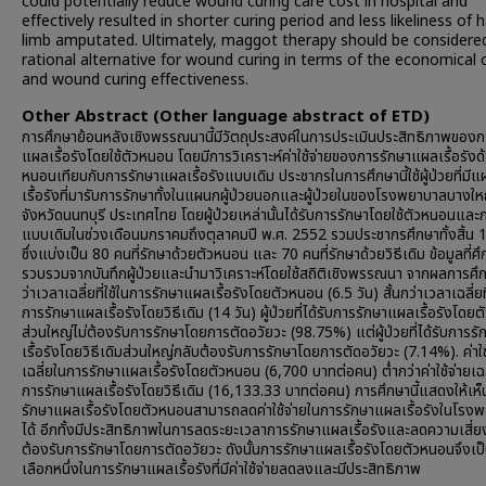
could potentially reduce wound curing care cost in hospital and
effectively resulted in shorter curing period and less likeliness of 
limb amputated. Ultimately, maggot therapy should be considere
rational alternative for wound curing in terms of the economical 
and wound curing effectiveness.
Other Abstract (Other language abstract of ETD)
การศึกษาย้อนหลังเชิงพรรณนานี้มีวัตถุประสงค์ในการประเมินประสิทธิภาพของก
แผลเรื้อรังโดยใช้ตัวหนอน โดยมีการวิเคราะห์ค่าใช้จ่ายของการรักษาแผลเรื้อรังด
หนอนเทียบกับการรักษาแผลเรื้อรังแบบเดิม ประชากรในการศึกษานี้ใช้ผู้ป่วยที่มีแ
เรื้อรังที่มารับการรักษาทั้งในแผนกผู้ป่วยนอกและผู้ป่วยในของโรงพยาบาลบางให
จังหวัดนนทบุรี ประเทศไทย โดยผู้ป่วยเหล่านั้นได้รับการรักษาโดยใช้ตัวหนอนและ
แบบเดิมในช่วงเดือนมกราคมถึงตุลาคมปี พ.ศ. 2552 รวมประชากรศึกษาทั้งสิ้น
ซึ่งแบ่งเป็น 80 คนที่รักษาด้วยตัวหนอน และ 70 คนที่รักษาด้วยวิธีเดิม ข้อมูลที่ศ
รวบรวมจากบันทึกผู้ป่วยและนำมาวิเคราะห์โดยใช้สถิติเชิงพรรณนา จากผลการศ
ว่าเวลาเฉลี่ยที่ใช้ในการรักษาแผลเรื้อรังโดยตัวหนอน (6.5 วัน) สั้นกว่าเวลาเฉลี่ยที
การรักษาแผลเรื้อรังโดยวิธีเดิม (14 วัน) ผู้ป่วยที่ได้รับการรักษาแผลเรื้อรังโดย
ส่วนใหญ่ไม่ต้องรับการรักษาโดยการตัดอวัยวะ (98.75%) แต่ผู้ป่วยที่ได้รับการร
เรื้อรังโดยวิธีเดิมส่วนใหญ่กลับต้องรับการรักษาโดยการตัดอวัยวะ (7.14%). ค่าใช
เฉลี่ยในการรักษาแผลเรื้อรังโดยตัวหนอน (6,700 บาทต่อคน) ต่ำกว่าค่าใช้จ่ายเฉล
การรักษาแผลเรื้อรังโดยวิธีเดิม (16,133.33 บาทต่อคน) การศึกษานี้แสดงให้เห็
รักษาแผลเรื้อรังโดยตัวหนอนสามารถลดค่าใช้จ่ายในการรักษาแผลเรื้อรังในโรง
ได้ อีกทั้งมีประสิทธิภาพในการลดระยะเวลาการรักษาแผลเรื้อรังและลดความเสี่ยง
ต้องรับการรักษาโดยการตัดอวัยวะ ดังนั้นการรักษาแผลเรื้อรังโดยตัวหนอนจึงเป
เลือกหนึ่งในการรักษาแผลเรื้อรังที่มีค่าใช้จ่ายลดลงและมีประสิทธิภาพ