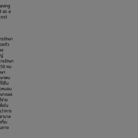
having
d as a
cost
ารรักษา
้วยตัว
ผล
ญ่
การรักษา
 150 คน
ึกษา
ึกษาพบ
่ใช้ใน
ตัวหนอน
ักษาแผล
้จ่าย
ี่ยใน
นว่าการ
พยาบาล
ที่จะ
็นทาง