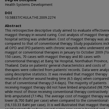
Degree Discipline
Health Systems Development
DOI
10.58837/CHULA.THE.2009.2274
Abstract
This retrospective descriptive study aimed to evaluate effectiven
maggot therapy in wound curing. Cost analysis of maggot therapy
hospital setting was undertaken. Cost of maggot therapy was al
compared to that of conventional therapy. Study populations inc
all OPD and IPD patients with chronic wounds who underwent ei
maggot or conventional therapies in January to October 2009 (To
150 cases, 70 cases with maggot therapy and 80 cases with
conventional therapy) at Bang Yai Hospital, Nonthaburi Province,
Thailand. Data on patients’ general characteristics and costs of
therapies were collected from patients’ records. Data were analy
using descriptive statistics. It was revealed that maggot therapy
resulted in shorter wound healing time (6.5 days) when compared
that of conventional therapy (14 days). The majority of patients
receiving maggot therapy did not have limbed amputated (98.75
while most of those receiving conventional therapy contrastively
limb amputated (7.14%). The average cost of maggot therapy wa
lower (6,700 Baht per case) when compared to the conventional
(16,133.33 Baht per case). It is well illustrated that maggot thera