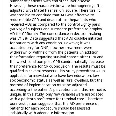
number of patients with end stage liver disease.
However, these characteristicswere homogeneity after
adjusted with Matel Haenzel Chi square. Therefore, it
waspossible to conclude that AD was effective to
reduce futile CPR and dead rate in thepatients who
received ADs as compared to the control.Eighty pairs
(60.6%) of subjects and surrogate preferred to employ
AD for CPRorally. The concordance in decision-making
was 71.3%. Data suggested that ADs couldbe initiated
for patients with any condition. However, it was
accepted only for DNR, noother treatment were
withdrawn or withheld from the patients. In addition,
theinformation regarding survival chance after CPR and
the worst condition post CPR candramatically decrease
their preference for CPR.Conclusion: The results must be
qualified in several respects. This study provedthat AD is
applicable for individual who have low education, low
socioeconomic status,as well as rural dwellers, but the
method of implementation must be adjusted
accordingto the patient’s perceptions and this method is
unique. In this study, only few variableswere associated
with a patient’s preference for terminal care. Therefore,
ourinvestigation suggests that the AD preference of
patients for each procedure should beassessed
individually with adequate information.