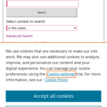
Select context to search:
Advanced Search
Notify me via email or
RSS
We use cookies that are necessary to make our site
Browse
work. We may also use additional cookies to analyze,
Collections
improve, and personalize our content and your
digital experience. You can manage your cookie
Disciplines
preferences using the
Cookie settings
link. For more
Authors
information, see our
Cookie Policy
Author Corner
Author FAQ
Accept all cookies