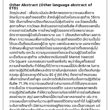
Other Abstract (Other language abstract of
ETD)
วัตถุประสงค์ : เพื่อประเมินประสิทธิภาพของการวางแผนเพื่อการ
รักษาในวาระสุดท้ายของชีวิต สำหรับผู้ป่วยด้วยโรคระยะสุดท้าย วิธีการ
วิจัย เป็นการศึกษาเปรียบเทียบแบบไม่สุ่มตัวอย่าง และวัดผลเมื่อสิ้น
สุดการศึกษา การวัดผล สัดส่วนของการช่วยคืนชีพ คำสั่งของแพทย์ใน
การงดการช่วยคืนชีพ การจำหน่ายผู้ป่วยออกจากโรงพยาบาลและ
อัตราตายของผู้ป่วยในโรงพยาบาล และ 1 เดือนหลังการศึกษา ผลการ
ศึกษา การวางแผนเพื่อการรักษาในวาระสุดท้ายของชีวิต มีความเป็นไป
ได้และเป็นที่ยอมรับของผู้ป่วย ญาต แพทย์และพยาบาล นอกจากนี้พบ
ว่าลักษณะพื้นฐานทางคลินิกโดยรวมของกลุ่มตัวอย่างทั้งสองกลุ่มไม่
แตกต่างกัน ยกเว้น ความรุนแรงของโรคและจำนวนผู้ป่วยด้วยโรค
มะเร็งตับระยะสุดท้าย แต่หลังจากปรับดดยใช้ Mantel Haenzel
Chi-Square และทดสอบความคล้ายคลึงกัน พบว่าข้อมูลทั้งสองมี
ความคล้ายคลึงกัน ทำให้สรุปได้ว่าการวางแผนนี้มีประสิทธิภาพ ในการ
ลดการปฏิบัติช่วยคืนชีพและอัตราตายในกลุ่มทดลอง เมื่อเทียบกับกลุ่ม
ควบคุม ผู้ป่วยและญาติจำนวน 80 คู่ (60.6%) ต้องการกำหนดแผน
เพื่อการรักษาด้วยคำพูด และมีการตัดสินใจตรงกันเรื่องการปฏิบัติช่วย
คืนชีพ 71.3% การวางแผนดังกล่าวสามารถกระทำได้ในทุกระยะของ
การเจ็บป่วย การบอกผลของการรอดชีวิต และความทุพพลภาพหลัง
การปฏิบัติช่วยคืนชีพ ทำให้ความต้องการท่อยากให้ทำการช่วยคืนชีพลด
ลงอย่างมาก สรุป ผลการศึกษานี้มีความจำเพาะหลายอย่าง เช่น การ
วางแผนเมื่อการรักษาในวาระสุดท้ายของชีวิตสามารถทำได้ ในผู้ป่วยที่มี
ระดับการศึกษาต่ำ มีสถานะทางเศรษฐกิจยากจน และเป็นชาวชนบท แต่