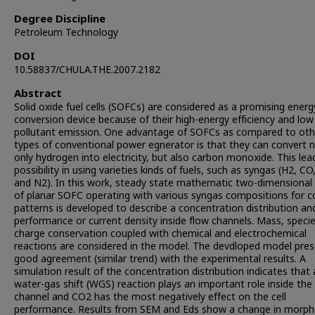
Degree Discipline
Petroleum Technology
DOI
10.58837/CHULA.THE.2007.2182
Abstract
Solid oxide fuel cells (SOFCs) are considered as a promising energ
conversion device because of their high-energy efficiency and low
pollutant emission. One advantage of SOFCs as compared to oth
types of conventional power egnerator is that they can convert 
only hydrogen into electricity, but also carbon monoxide. This lea
possibility in using varieties kinds of fuels, such as syngas (H2, C
and N2). In this work, steady state mathematic two-dimensional
of planar SOFC operating with various syngas compositions for c
patterns is developed to describe a concentration distribution and
performance or current density inside flow channels. Mass, speci
charge conservation coupled with chemical and electrochemical
reactions are considered in the model. The devdloped model pres
good agreement (similar trend) with the experimental results. A
simulation result of the concentration distribution indicates that 
water-gas shift (WGS) reaction plays an important role inside the
channel and CO2 has the most negatively effect on the cell
performance. Results from SEM and Eds show a change in morph