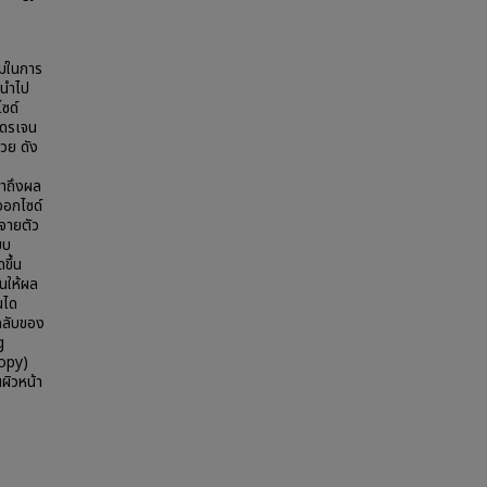
ม่ในการ
ถนำไป
ซด์
โดรเจน
้วย ดัง
ษาถึงผล
ออกไซด์
จายตัว
บบ
ขึ้น
นให้ผล
นได
กลับของ
g
opy)
ผิวหน้า