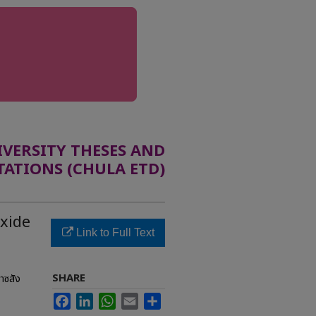
ERSITY THESES AND
TATIONS (CHULA ETD)
oxide
Link to Full Text
SHARE
าซสัง
Facebook
LinkedIn
WhatsApp
Email
Share