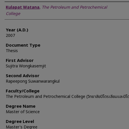
Author
Kulapat Watana
,
The Petroleum and Petrochemical
College
Year (A.D.)
2007
Document Type
Thesis
First Advisor
Sujitra Wongkasemjit
Second Advisor
Rapeepong Suwanwarangkul
Faculty/College
The Petroleum and Petrochemical College (วิทยาลัยปิโตรเลียมและปิโต
Degree Name
Master of Science
Degree Level
Master's Degree