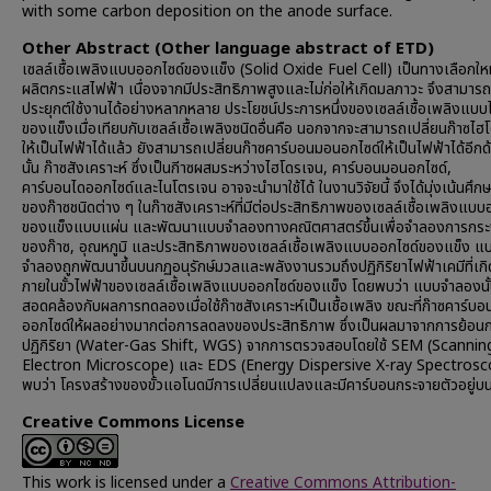
with some carbon deposition on the anode surface.
Other Abstract (Other language abstract of ETD)
เซลล์เชื้อเพลิงแบบออกไซด์ของแข็ง (Solid Oxide Fuel Cell) เป็นทางเลือกให
ผลิตกระแสไฟฟ้า เนื่องจากมีประสิทธิภาพสูงและไม่ก่อให้เกิดมลภาวะ จึงสามาร
ประยุกต์ใช้งานได้อย่างหลากหลาย ประโยชน์ประการหนึ่งของเซลล์เชื้อเพลิงแบบไ
ของแข็งเมื่อเทียบกับเซลล์เชื้อเพลิงชนิดอื่นคือ นอกจากจะสามารถเปลี่ยนก๊าซไฮ
ให้เป็นไฟฟ้าได้แล้ว ยังสามารถเปลี่ยนก๊าซคาร์บอนมอนอกไซด์ให้เป็นไฟฟ้าได้อีกด
นั้น ก๊าซสังเคราะห์ ซึ่งเป็นกีาซผสมระหว่างไฮโดรเจน, คาร์บอนมอนอกไซด์,
คาร์บอนไดออกไซด์และไนโตรเจน อาจจะนำมาใช้ได้ ในงานวิจัยนี้ จึงได้มุ่งเน้นศึก
ของก๊าซชนิดต่าง ๆ ในก๊าซสังเคราะห์ที่มีต่อประสิทธิภาพของเซลล์เชื้อเพลิงแบบ
ของแข็งแบบแผ่น และพัฒนาแบบจำลองทางคณิตศาสตร์ขึ้นเพื่อจำลองการกระ
ของก๊าซ, อุณหภูมิ และประสิทธิภาพของเซลล์เชื้อเพลิงแบบออกไซด์ของแข็ง แ
จำลองถูกพัฒนาขึ้นบนกฏอนุรักษ์มวลและพลังงานรวมถึงปฏิกิริยาไฟฟ้าเคมีที่เกิด
ภายในขั้วไฟฟ้าของเซลล์เชื้อเพลิงแบบออกไซด์ของแข็ง โดยพบว่า แบบจำลองนั้
สอดคล้องกับผลการทดลองเมื่อใช้ก๊าซสังเคราะห์เป็นเชื้อเพลิง ขณะที่ก๊าซคาร์บอ
ออกไซด์ให้ผลอย่างมากต่อการลดลงของประสิทธิภาพ ซึ่งเป็นผลมาจากการย้อน
ปฏิกิริยา (Water-Gas Shift, WGS) จากการตรวจสอบโดยใช้ SEM (Scannin
Electron Microscope) และ EDS (Energy Dispersive X-ray Spectrosc
พบว่า โครงสร้างของขั้วแอโนดมีการเปลี่ยนแปลงและมีคาร์บอนกระจายตัวอยู่บน
Creative Commons License
This work is licensed under a
Creative Commons Attribution-