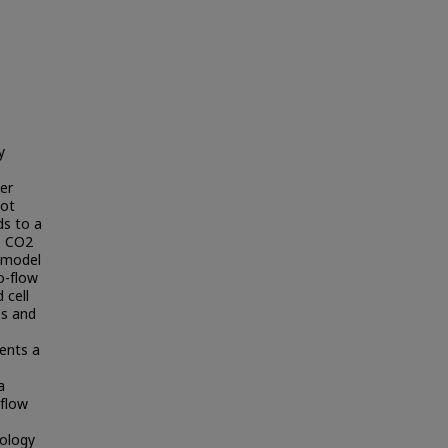
y
er
not
ds to a
O, CO2
 model
o-flow
 cell
es and
ents a
a
 flow
ology