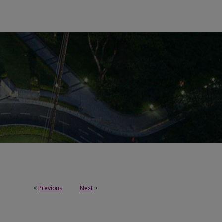
<
Previous
Next
>