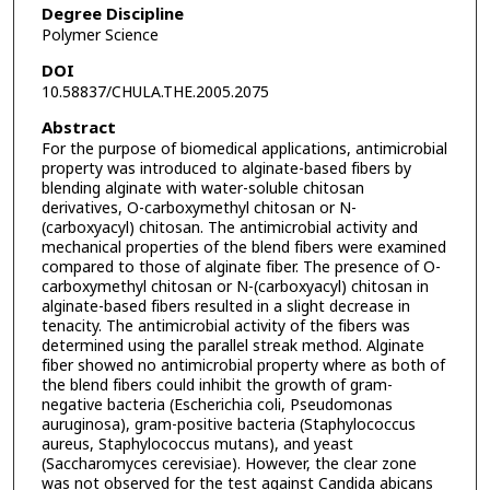
Degree Discipline
Polymer Science
DOI
10.58837/CHULA.THE.2005.2075
Abstract
For the purpose of biomedical applications, antimicrobial
property was introduced to alginate-based fibers by
blending alginate with water-soluble chitosan
derivatives, O-carboxymethyl chitosan or N-
(carboxyacyl) chitosan. The antimicrobial activity and
mechanical properties of the blend fibers were examined
compared to those of alginate fiber. The presence of O-
carboxymethyl chitosan or N-(carboxyacyl) chitosan in
alginate-based fibers resulted in a slight decrease in
tenacity. The antimicrobial activity of the fibers was
determined using the parallel streak method. Alginate
fiber showed no antimicrobial property where as both of
the blend fibers could inhibit the growth of gram-
negative bacteria (Escherichia coli, Pseudomonas
auruginosa), gram-positive bacteria (Staphylococcus
aureus, Staphylococcus mutans), and yeast
(Saccharomyces cerevisiae). However, the clear zone
was not observed for the test against Candida abicans