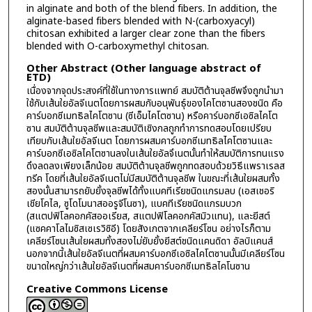
in alginate and both of the blend fibers. In addition, the
alginate-based fibers blended with N-(carboxyacyl)
chitosan exhibited a larger clear zone than the fibers
blended with O-carboxymethyl chitosan.
Other Abstract (Other language abstract of
ETD)
เนื่องจากจุดประสงค์ที่ใช้ในทางการแพทย์ สมบัติต้านจุลชีพจึงถูกนำมา
ใช้กับเส้นใยอัลจีเนตโดยการผสมกับอนุพันธุ์ของไคโตซานสองชนิด คือ
คาร์บอกซีเมทธิลไคโตซาน (ซีเอ็มไคโตซาน) หรือคาร์บอกซีเอซิลไคโต
ซาน สมบัติต้านจุลชีพและสมบัติเชิงกลถูกทำการทดสอบโดยเปรียบ
เทียบกับเส้นใยอัลจีเนต โดยการผสมคาร์บอกซีเมทธิลไคโตซานและ
คาร์บอกซีเอซิลไคโตซานลงในเส้นใยอัลจึเนตนั้นทำให้สมบัติการทนแรง
ดึงลดลงเพียงเล็กน้อย สมบัติต้านจุลชีพถูกทดสอบด้วยวิธีแพราเรลส
ทรีค โดยที่เส้นใยอัลจีเนตไม่มีสมบัติต้านจุลชีพ ในขณะที่เส้นใยผสมทั้ง
สองนั้นสามารถยับยั้งจุลชีพได้ทั้งแบคทีเรียชนิดแกรมลบ (เอสเชอริ
เชียโคไล, ซูโดโมนาสออรูจีโนซา), แบคทีเรียชนิดแกรมบวก
(สแตปฟิโลคอกคัสออเรียส, สแตปฟิโลคอกคัสมิวแทน), และยีสต์
(แซคคาโลไมซิสเซเรวิซิอี) โดยสังเกตจากเคลียร์โซน อย่างไรก็ตาม
เคลียร์โซนเส้นใยผสมทั้งสองไม่ยับยั้งยีสต์ชนิดแคนดิดา อัลบิแคนส์
นอกจากนี้เส้นใยอัลจีเนตที่ผสมคาร์บอกซีเอซิลไคโตซานนั้นมีเคลียร์โซน
ขนาดใหญ่กว่าเส้นใยอัลจีเนตที่ผสมคาร์บอกซีเมทธิลไคโนซาน
Creative Commons License