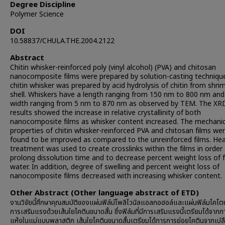
Degree Discipline
Polymer Science
DOI
10.58837/CHULA.THE.2004.2122
Abstract
Chitin whisker-reinforced poly (vinyl alcohol) (PVA) and chitosan
nanocomposite films were prepared by solution-casting techniqu
chitin whisker was prepared by acid hydrolysis of chitin from shri
shell. Whiskers have a length ranging from 150 nm to 800 nm and
width ranging from 5 nm to 870 nm as observed by TEM. The XR
results showed the increase in relative crystallinity of both
nanocomposite films as whisker content increased. The mechanic
properties of chitin whisker-reinforced PVA and chitosan films we
found to be improved as compared to the unreinforced films. He
treatment was used to create crosslinks within the films in order
prolong dissolution time and to decrease percent weight loss of f
water. In addition, degree of swelling and percent weight loss of
nanocomposite films decreased with increasing whisker content.
Other Abstract (Other language abstract of ETD)
งานวิจัยนี้ศึกษาคุณสมบัติของแผ่นฟิล์ม์โพลิไวนิลแอลกอฮอล์และแผ่นฟิล์มไคโตซา
การเสริมแรงด้วยเส้นใยไคตินขนาดสั้น ซึ่งฟิล์มที่มีการเสริมแรงนี้เตรียมได้จากก
แห้งในแม่แบบพลาสติก เส้นใยไคตินขนาดสั้นเตรียมได้การการย่อยไคตินจากเปลื