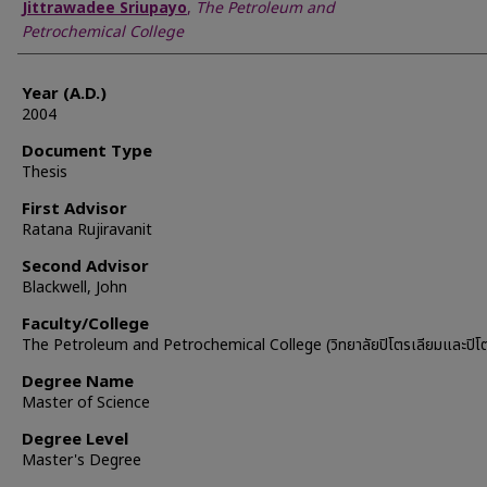
Author
Jittrawadee Sriupayo
,
The Petroleum and
Petrochemical College
Year (A.D.)
2004
Document Type
Thesis
First Advisor
Ratana Rujiravanit
Second Advisor
Blackwell, John
Faculty/College
The Petroleum and Petrochemical College (วิทยาลัยปิโตรเลียมและปิโต
Degree Name
Master of Science
Degree Level
Master's Degree