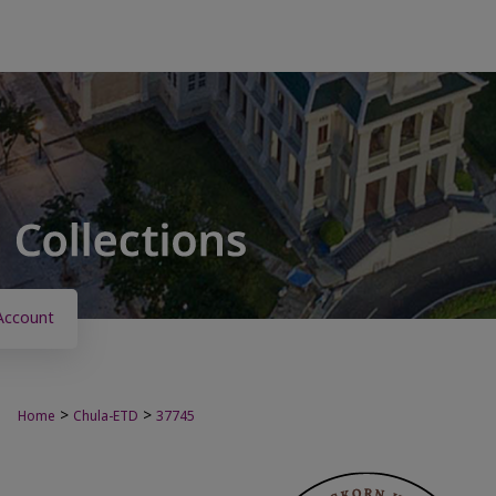
Account
>
>
Home
Chula-ETD
37745