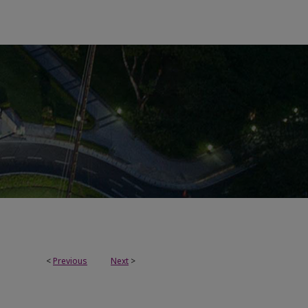
<
Previous
Next
>