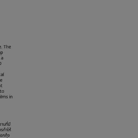
e. The
mp
 a
D
al
re
at
 to
ilms in
นที่มี
ารทำให้
อกกุ้ง