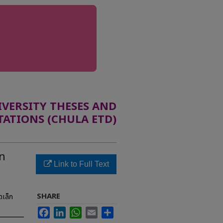
ERSITY THESES AND
TATIONS (CHULA ETD)
in
Link to Full Text
SHARE
ดเล็ก
Facebook
LinkedIn
WhatsApp
Email
Share