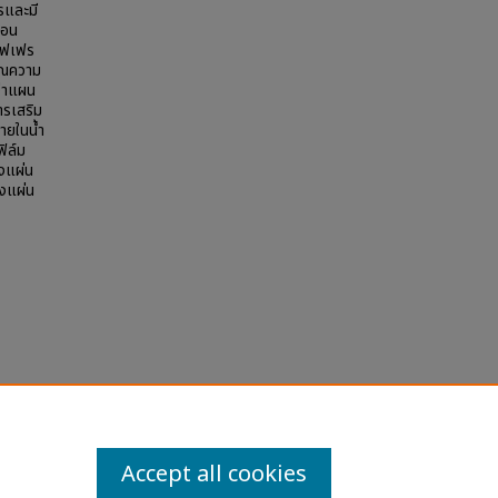
รและมี
รอน
ดิฟเฟร
มาณความ
ว่าแผน
ารเสริม
ายในน้ำ
ิล์ม
งแผ่น
องแผ่น
Accept all cookies