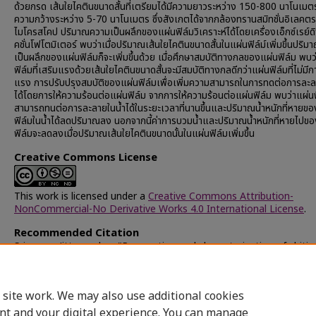
ด้วยกรด เส้นใยไคตินขนาดสั้นที่เตรียมได้มีความยาวระหว่าง 150-800 นาโนเมต
ความกว้างระหว่าง 5-70 นาโนเมตร ซึ่งสังเกตได้จากกล้องทรานสมิทชั่นอิเลคต
ไมโครสโคป ปริมาณความเป็นผลึกของแผ่นฟิล์มวิเคราะห์ได้โดยเครื่องเอ็กซ์เรย์
คชั่นโฟโตมิเตอร์ พบว่าเมื่อปริมาณเส้นใยไคตินขนาดสั้นในแผ่นฟิล์ม์เพิ่มขึ้นปริ
เป็นผลึกของแผ่นฟิล์มก็จะเพิ่มขึ้นด้วย เมื่อศึกษาสมบัติทางกลของแผ่นฟิล์ม พบ
ฟิล์มที่เสริมแรงด้วยเส้นใยไคตินขนาดสั้นจะมีสมบัติทางกลดีกว่าแผ่นฟิล์มที่ไม่มีก
แรง การปรับปรุงสมบัติของแผ่นฟิล์มเพื่อเพิ่มความสามารถในการทดต่อการละล
ได้โดยการให้ความร้อนต่อแผ่นฟิล์ม จากการให้ความร้อนต่อแผ่นฟิล์ม พบว่าแผ่นฟ
สามารถทนต่อการละลายในน้ำได้ในระยะเวลาที่นานขึ้นและปริมาณน้ำหนักที่หายขอ
ฟิล์มในน้ำได้ลดปริมาณลง นอกจากนี้ค่าการบวมน้ำและปริมาณน้ำหนักที่หายไปข
ฟิล์มจะลดลงเมื่อปริมาณเส้นใยไคตินขนาดนั้นในแผ่นฟิล์มเพิ่มขึ้น
Creative Commons License
This work is licensed under a
Creative Commons Attribution-
NonCommercial-No Derivative Works 4.0 International License
.
Recommended Citation
Sriupayo, Jittrawadee, "Preparation and characterization of chitin
whisker reinforced nanocomposite films" (2004).
Chulalongkorn
University Theses and Dissertations (Chula ETD)
. 37745.
https://digital.car.chula.ac.th/chulaetd/37745
 site work. We may also use additional cookies
nt and your digital experience. You can manage