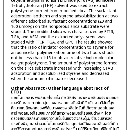
cetyltrimethylammonium bromide (C16TAB) admicelles.
Tetrahydrofuran (THF) solvent was used to extract
polystyrene formed from modified silica. The surfactant
adsorption isotherm and styrene adsolubilization at two
different adsorbed surfactant concentrations (20 and
100 umol/g) on the nonporous silica substrate were
studied. The modified silica was characterized by FTIR,
TGA, and AFM and the extracted polystyrene was
studied with FTIR, TGA, and GPC. The results showed
that the ratio of initiator concentration to styrene for
an admicellar polymerization time of two hours should
not be less than 1:15 to obtain relative high molecular
weight polystyrene. The amount of polystryrene formed
on the silica substrate increased with increasing CTAB
adsorption and adsolubilized styrene and decreased
when the amount of initiator decreased.
Other Abstract (Other language abstract of
ETD)
แอดไมเซลลาร์ พอลิเมอไรเซชั่น คือ วิธีสังเคราะห์พอลิเมอร์จากมอนอ
เมอร์ที่ละลายภายในกลุ่มของสารลดแรงตึงผิวที่จับตัว งานวิจัยนี้มุ่ง
ศึกษาคุณลักษณะของฟิล์มบางของพอลิสไตรีนที่เกิดจากแอดไมเซล
ลาร์ พอลิเมอร์ไรเซซั่น ภายใต้สภาวะพอลิเมอร์ไรเซซั่นต่าง ๆ โดย
ตรวจสอบผลกระทบของความเข้มข้นของตัวกระตุ้น, จำนวนสารลด
แรงตึงผิว, และจำนวนโมโนเมอร์ที่มีต่อคุณสมบัติของพอลิเมอร์ที่เกิด
จากวิธีการแอดไมเซลลาร์ พอลิเมอไรเซชั่น ปฏิกิริยาเกิดบนซิลิกาที่ไม่มี