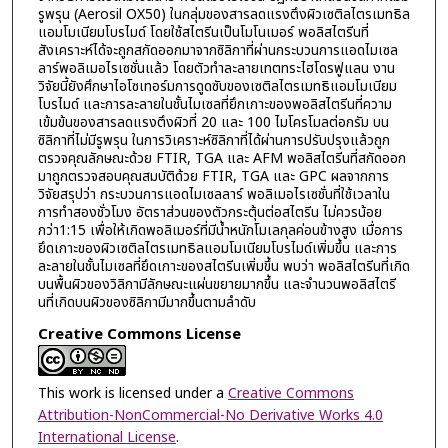
รูพรุน (Aerosil OX50) ในกลุ่มของสารลดแรงตึงผิวเซติลไตรเมทธิล
แอมโมเนียมโบรไมด์ โดยใช้สไตรีนเป็นโมโนเมอร์ พอลิสไตรีนที่
สังเคราะห์ได้จะถูกสกัดออกมาจากซิลิกาที่ผ่านกระบวนการแอดไมเซล
ลาร์พอลิเมอไรเซชั่นแล้ว โดยตัวทำละลายเทตทระไฮโดรฟูแลน งาน
วิจัยนี้ยังศึกษาไอโซเทอร์มการดูดซับของเซติลไตรเมทธิแอมโมเนียม
โบรไมด์ และการละลายในชั้นไมเซลที่ยึกเกาะของพอลิสไตรีนที่ความ
เข้มข้นของสารลดแรงตึงผิวที่ 20 และ 100 ไมโครโมลต่อกรัม บน
ซิลิกาที่ไม่มีรูพรุน ในการวิเคราะห์ซิลิกาที่ได้ผ่านการปรับปรุงแล้วถูก
ตรวจคุณลักษณะด้วย FTIR, TGA และ AFM พอลิสไตรีนที่สกัดออก
มาถูกตรวจสอบคุณสมบัติด้วย FTIR, TGA และ GPC ผลจากการ
วิจัยสรุปว่า กระบวนการแอดไมเซลลาร์ พอลิเมอไรเซชั่นที่ใช้เวลาใน
การทำสองชั่วโมง อัตราส่วนของตัวกระตุ้นต่อสไตรีน ไม่ควรน้อย
กว่า1:15 เพื่อให้เกิดพอลิเมอร์ที่มีน้ำหนักโมเลกุลค่อนข้างสูง เมื่อการ
ยึดเกาะของผิวเซติลไตรเมทธิลแอมโมเนียมโบรไมด์เพิ่มขึ้น และการ
ละลายในชั้นไมเซลที่ยึดเกาะของสไตรีนเพิ่มขึ้น พบว่า พอลิสไตรีนที่เกิด
บนพื้นผิวของวิลิกามีลักษณะแผ่นขยายมากขึ้น และจำนวนพอลิสไตรี
นที่เกิดบนผิวของซิลิกามีมากขึ้นตามลำดับ
Creative Commons License
This work is licensed under a
Creative Commons
Attribution-NonCommercial-No Derivative Works 4.0
International License
.