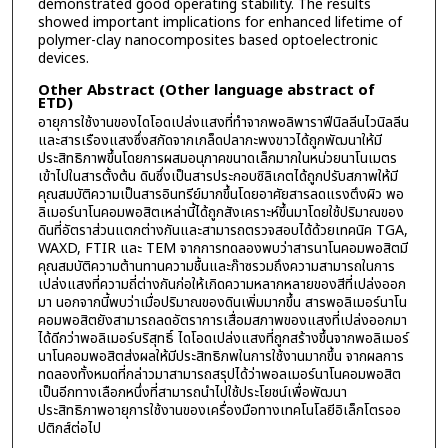
demonstrated good operating stability. The results
showed important implications for enhanced lifetime of
polymer-clay nanocomposites based optoelectronic
devices.
Other Abstract (Other language abstract of
ETD)
อายุการใช้งานของไดโอดเปล่งแสงที่ทำจากพอลิพาราฟีนิลลีนไวนิลลีน
และสารเรืองแสงซึ่งสกัดจากเกล็ดปลากะพงขาวได้ถูกพัฒนาให้มี
ประสิทธิภาพขึ้นโดยการผสมอนุภาคขนาดเล็กมากในหน่วยนาโนเมตร
เข้าไปในสารตั้งต้น ดินซึ่งเป็นสารประกอบซิลิเกตได้ถูกปรับสภาพให้มี
คุณสมบัติความเป็นสารอินทรีย์มากขึ้นโดยอาศัยสารลดแรงตึงผิว พอ
ลิเมอร์นาโนคอมพอสิตเหล่านี้ได้ถูกสังเคราะห์ขึ้นมาโดยใช้ปริมาณของ
ดินที่อัตราส่วนแตกต่างกันและสามารถตรวจสอบได้ด้วยเทคนิค TGA,
WAXD, FTIR และ TEM จากการทดลองพบว่าสารนาโนคอมพอสิตมี
คุณสมบัติความต้านทานความชื้นและก๊าซรวมถึงความสามารถในการ
เปล่งแสงที่ความถี่ต่างกันก่อให้เกิดความหลากหลายของสีที่เปล่งออก
มา นอกจากนี้พบว่าเมื่อปริมาณของดินเพิ่มมากขึ้น สารพอลิเมอร์นาโน
คอมพอสิตยังสามารถลดอัตราการเสื่อมสภาพของแสงที่เปล่งออกมา
ได้ดีกว่าพอลิเมอร์บริสุทธิ์ ไดโอดเปล่งแสงที่ถูกสร้างขึ้นจากพอลิเมอร์
นาโนคอมพอสิตส่งผลให้มีประสิทธิภพในการใช้งานมากขึ้น จากผลการ
ทดลองทั้งหมดที่กล่าวมาสามารถสรุปได้ว่าพอลเมอร์นาโนคอมพอสิต
เป็นอีกทางเลือกหนึ่งที่สามารถนำไปใช้ประโยชน์เพื่อพัฒนา
ประสิทธิภาพอายุการใช้งานของเครื่องมือทางเทคโนโลยีอิเล็กโตรออ
ปติกส์ต่อไป