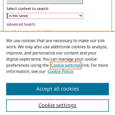
Select context to search:
Advanced Search
Notify me via email or
RSS
We use cookies that are necessary to make our site
Browse
work. We may also use additional cookies to analyze,
Collections
improve, and personalize our content and your
digital experience. You can manage your cookie
Disciplines
preferences using the
Cookie settings
link. For more
Authors
information, see our
Cookie Policy
Author Corner
Author FAQ
Accept all cookies
Cookie settings