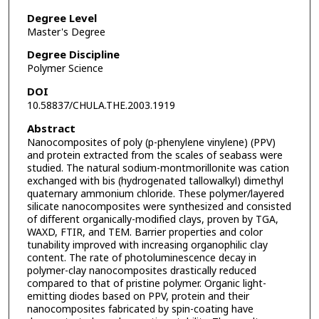
Degree Level
Master's Degree
Degree Discipline
Polymer Science
DOI
10.58837/CHULA.THE.2003.1919
Abstract
Nanocomposites of poly (p-phenylene vinylene) (PPV)
and protein extracted from the scales of seabass were
studied. The natural sodium-montmorillonite was cation
exchanged with bis (hydrogenated tallowalkyl) dimethyl
quaternary ammonium chloride. These polymer/layered
silicate nanocomposites were synthesized and consisted
of different organically-modified clays, proven by TGA,
WAXD, FTIR, and TEM. Barrier properties and color
tunability improved with increasing organophilic clay
content. The rate of photoluminescence decay in
polymer-clay nanocomposites drastically reduced
compared to that of pristine polymer. Organic light-
emitting diodes based on PPV, protein and their
nanocomposites fabricated by spin-coating have