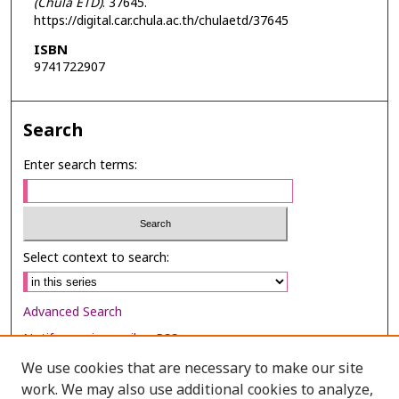
(Chula ETD)
. 37645.
https://digital.car.chula.ac.th/chulaetd/37645
ISBN
9741722907
Search
Enter search terms:
Select context to search:
Advanced Search
Notify me via email or
RSS
We use cookies that are necessary to make our site
Browse
work. We may also use additional cookies to analyze,