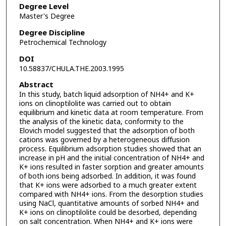
Degree Level
Master's Degree
Degree Discipline
Petrochemical Technology
DOI
10.58837/CHULA.THE.2003.1995
Abstract
In this study, batch liquid adsorption of NH4+ and K+
ions on clinoptilolite was carried out to obtain
equilibrium and kinetic data at room temperature. From
the analysis of the kinetic data, conformity to the
Elovich model suggested that the adsorption of both
cations was governed by a heterogeneous diffusion
process. Equilibrium adsorption studies showed that an
increase in pH and the initial concentration of NH4+ and
K+ ions resulted in faster sorption and greater amounts
of both ions being adsorbed. In addition, it was found
that K+ ions were adsorbed to a much greater extent
compared with NH4+ ions. From the desorption studies
using NaCl, quantitative amounts of sorbed NH4+ and
K+ ions on clinoptilolite could be desorbed, depending
on salt concentration. When NH4+ and K+ ions were