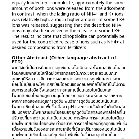
equally loaded on clinoptilolite, approximately the same
amount of both ions were released from the adsorbent.
In contrast, when the lading ratio of NH4+ and K+ ions
was relatively high, a much higher amount of sorbed K+
ions was released, suggesting that the desorbed NH4+
ions may also be involved in the release of sorbed K+.
The results indicate that clinoptilolite can potentially be
used for the controlled release of ions such as NH4+ at
desired compositions from fertilizers
Other Abstract (Other language abstract of
ETD)
งานวิจัยนี้เป็นการศึกษาการดูดซับแอมโมเนียมและโพแทสเซียมไอออน
โดยคลินอพทิลโอไลท์โดยใช้การทดลองในภาวะของเหลวแบบกะที่
อุณหภูมิห้อง การศึกษาทางจลนศาสตร์พบว่าการดูดซับและการคาย
แอมโมเนียมและโพแทสเซียมไอออนของคลินอพทิลโอไลท์เป็นไปตาม
สมการเอลโอวิช ซึ่งแสดงว่าการแลกเปลี่ยนแอมโมเนียมและ
โพแทสเซียมไอออนถูกควบคุมโดยกระบวนการแพร่แบบหลากหลาย
จากการทดลองสมดุลการดูดซับ พบว่าการดูดซับแอมฮมเนียมและ
โพแทสเซียมไอออนเพิ่มขึ้นเมื่อค่า pH และความเข้มข้นเริ่มต้นมีค่าสูง
ขึ้น นอกจากนี้โพแทสเซียมไอออนยังถูกดูดซับโดยคลินอพทิลโอไลท์ใน
ปริมาณที่มากกว่าแอมโมเนียมไอออน การศึกษาการคายแอมโมเนียม
และโพแทสเซียมไอออนพบว่าปริมาณการคายไอออนที่ถูกดูดซับเพิ่มขึ้น
เมื่อความเข้มข้นของสารละลายเกลือที่ใช้และปริมาณของแอมโมเนียม
และโพแทสเซียมไอออนที่ถูกซับค่าเพิ่มขึ้น ในขั้นตอนสุดท้ายเป็นการ