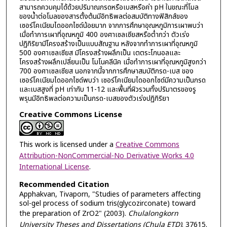
สามารถควบคุมได้ด้วยปริมาณกรดหรือเบสหรือค่า pH ในขณะที่โมล
ของน้ำต่อโมลของสารตั้งต้นมีอิทธิพลต่อสมบัติทางฟิสิกส์ของ
เซอร์โคเนียมไดออกไซด์น้อยมาก จากการศึกษาอุณหภูมิการเผาพบว่า
เมื่อทำการเผาที่อุณหภูมิ 400 องศาเซลเซียสหรือต่ำกว่า ตัวเร่ง
ปฏิกิริยามีโครงสร้างเป็นแบบสัณฐาน หลังจากทำการเผาที่อุณหภูมิ
500 องศาเซลเซียส มีโครงสร้างผลึกเป็น เตตระโกนอลและ
โครงสร้างผลึกเปลี่ยนเป็น โมโนคลีนิค เมื่อทำการเผาที่อุณหภูมิสูงกว่า
700 องศาเซลเซียส นอกจากนี้จากการศึกษาสมบัติกรด-เบส ของ
เซอร์โคเนียมไดออกไซด์พบว่า เซอร์โคเนียมไดออกไซด์มีความเป็นกรด
และเบสสูงที่ pH เท่ากับ 11-12 และพื้นที่ผิวรวมทั้งปริมาตรของรู
พรุนมีอิทธิพลต่อความเป็นกรด-เบสของตัวเร่งปฏิกิริยา
Creative Commons License
This work is licensed under a
Creative Commons
Attribution-NonCommercial-No Derivative Works 4.0
International License
.
Recommended Citation
Apphakvan, Tivaporn, "Studies of parameters affecting
sol-gel process of sodium tris(glycozirconate) toward
the preparation of ZrO2" (2003).
Chulalongkorn
University Theses and Dissertations (Chula ETD)
. 37615.