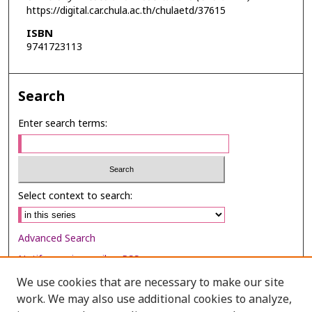
https://digital.car.chula.ac.th/chulaetd/37615
ISBN
9741723113
Search
Enter search terms:
Select context to search:
Advanced Search
Notify me via email or
RSS
We use cookies that are necessary to make our site
Browse
work. We may also use additional cookies to analyze,