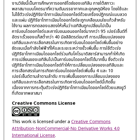
งานวิจัยนี้เป็นการศึกษาการออกซิไดซ์ของเอทิลีน ภายใต้สภาวะ
พลาสมาแบบโคดรนาที่ความดันบรรยากาศและอุณหภูมิห้อง โดยใช้และ
ไม่ใช้ตัวเร่งปฏิกิริยาไททาเนียมไดออกไซด์ด้วยเครื่องปฏิกรณ์แบบลวด
และแผ่น ปฏิกิริยาไททาเนียมไดออกไซด์จะถูกเคลือนบนใยแก้วสำหรับ
ใช้งาน ผลการทดลองแสดงให้เห็นว่าเอทิลีนถูกเปลี่ยนไปเป็น
คาร์บอนไดออกไซด์และคาร์บอนมอนออกไซด์มากกว่า 95 เปอร์เซ็นต์ที่
อัตราเร็วของแก๊สต่ำกว่า 40 มิลลิลิตรต่อนาที การเปลี่ยนแปลงของ
เอทิลีนและการเลือกสรรในการเกิดคาร์บอนไดออกไซด์เพิ่มขึ้นอย่าง
ชัดเจนเมื่อกำลังไฟฟ้าที่ให้และระยะระหว่างขั้วเพิ่มขึ้น การใช้ตัวเร่ง
ปฏิกิริยาไททาเนียมไดออกไซด์ร่วมกับโคโรนาดิสชาร์สามารภทำให้เกิด
การเปลี่ยนของเอทิลีนไปเป็นคาร์บอนไดออกไซด์ได้มากขึ้น ซึ่งตัวเร่ง
ปฏิกิริยาไททาเนียมไดออกไซด์ทำให้การเปลี่ยนแปลงของเอทิลีนและ
การเลือกสรรในการเกิดคาร์บอนไดออกไซด์เพิ่มขึ้น 4 และ 10
เปอร์เซ็นต์ตามลำดามลำดับ การเพิ่มขึ้นของการเปลี่ยนแปลงของ
เอทิลีนและการเลือกสรรในการเกิดคาร์บอนไดออกไซด์นี้เกิดขึ้น
เนื่องจากการกระตุ้นตัวเร่งปฏิกิริยาไททาเนียมไดออกไซด์ด้วยแสงยูวี
ที่เกิดจากพลาสมา
Creative Commons License
This work is licensed under a
Creative Commons
Attribution-NonCommercial-No Derivative Works 4.0
International License
.