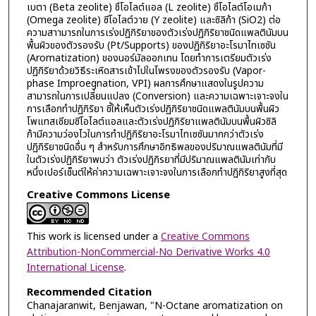
เบตา (Beta zeolite) ซึโอไลต์แอล (L zeolite) ซึโอไลต์โอเมก้า
(Omega zeolite) ซีโอไลต์วาย (Y zeolite) และซิลิก้า (SiO2) ต่อ
ความสาามารถในการเร่งปฏิกิริยาของตัวเร่งปฏิกิริยาชนิดแพลตินัมบน
พื้นผิวของตัวรองรับ (Pt/Supports) ของปฏิกิริยาอะโรมาไทเซชัน
(Aromatization) ของนอร์มัลออกเทน โดยทำการเตรียมตัวเร่ง
ปฏิกิริยาด้วยวิธีระเหิดสารเข้าไปในโพรงของตัวรองรับ (Vapor-
phase Improegnation, VPI) ผลการศึกษาแสดงในรูปความ
สามารถในการเปลี่ยนแปลง (Conversion) และความเฉพาะเจาะจงใน
การเลือกทำปฏิกิริยา ชี้ให้เห็นตัวเร่งปฏิกิริยาชนิดแพลตินัมบนพื้นผิว
โพแทสเซียมซีโอไลต์แอลและตัวเร่งปฏิกิริยาแพลตินัมบนพื้นผิวซิลิ
ก้ามีความว่องไวในการทำปฏิกิริยาอะโรมาไทเซชันมากกว่าตัวเร่ง
ปฏิกิริยาชนิดอื่น ๆ สำหรับการศึกษาอิทธิพลของปริมาณแพลตินัมที่มี
ในตัวเร่งปฏิกิริยาพบว่า ตัวเร่งปฏิกิรยาที่มีปริมาณแพลตินัมเท่ากับ
หนึ่งเปอร์เซ็นต์ให้ค่าความเฉพาะเจาะจงในการเลือกทำปฏิกิริยาสูงที่สุด
Creative Commons License
This work is licensed under a
Creative Commons
Attribution-NonCommercial-No Derivative Works 4.0
International License
.
Recommended Citation
Chanajaranwit, Benjawan, "N-Octane aromatization on