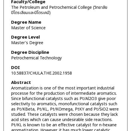
Faculty/College
The Petroleum and Petrochemical College (วิทยาลัย
ปิโตรเลียมและปิโตรเคมี)
Degree Name
Master of Science
Degree Level
Master's Degree
Degree Discipline
Petrochemical Technology
DOI
10.58837/CHULA.THE.2002.1958
Abstract
Aromatization is one of the most important industrial
processe for the production of intermediate aromatics.
Since bifunctional catalysts such as Pt/Al2O3 give poor
selectivity to aromatics, monofunctional catalysts such
as Pt/KBeta, Pt/KL, Pt/KOmega, PtKY and Pt/SiO2 were
studied. These catalysts were chosen because they lack
acid sites which can cause undesirable side reactions.
Pt/KL is known to be an effective catalyst for n-hexane
aromatization. However, it has much lower catalytic