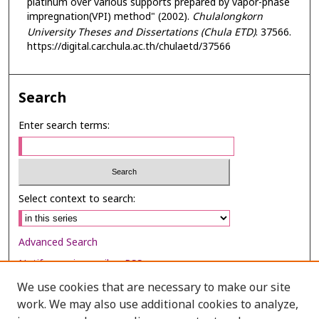
platinum over various supports prepared by vapor-phase
impregnation(VPI) method" (2002).
Chulalongkorn
University Theses and Dissertations (Chula ETD)
. 37566.
https://digital.car.chula.ac.th/chulaetd/37566
Search
Enter search terms:
Select context to search:
Advanced Search
Notify me via email or
RSS
We use cookies that are necessary to make our site
Browse
work. We may also use additional cookies to analyze,