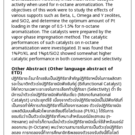
activity when used for n-octane aromatization. The
objectives of this work were to study the effects of
various suppots such as Beta, L, Omega and Y zeolites,
and SiO2, and determine the optimum amount of Pt
loading in the range of 0.5-1.5% for n-octane
aromatization. The catalysts were prepared by the
vapor-phase impregnation method. The catalytic
performances of such catalysts on n-octane
aromatization were investigated. It was found that
1%Pt/KL and 1%pt/SiO2 showed somewhat higher
catalytic performance in both conversion and selectivity.
Other Abstract (Other language abstract of
ETD)
ปฏิกิริยาอะโรมาไทเซชันเป็นปฏิกิริยาสำคัญปฏิกิริยาหนึ่งในการผลิตสา
รอะโรมาติกตัวเร่งปฏิกิริยาชนิดฟังชันก์คู่ (Bifunctional Catalyst)
ให้ค่าความเฉพาะเจาะจงในการเลือกทำปฏิกิรยา (Selectivity) ต่ำ จึง
มีการนำตัวเร่งปฏิกิริยาชนิดฟังก์ชันเดี่ยว (Monofunational
Catalyst) มาประยุกต์ใช้ เนื่องจากตัวเร่งปฏิกิริยาชนิดนี้ไม่มีฟังก์ชันที่
เป็นกรดทำให้การเกิดปฏิกิริยาที่ไม่ต้องการลดลง ตัวเร่งปฏิกิริยาชนิด
แพลตินัมบนพื้นผิวโพแทสเซียมซีโอไลต์แอล (Pt/KL) ได้รับการ
ยอมรับว่าเป็นตัวเร่งปฏิกิริยาที่เหมาะสำหรับนอร์มัลเฮกเซน (n-
Hexane) อย่างไรก็ตามเมื่อนำตัวเร่งปฏิกิริยาชนิดนี้มาใช้สำหรับนอร์มั
ลออกเทน (n-Octane) พบว่าความสามารถในการเป็นตัวเร่งปฏิกิริยา
ลดลง การทดลองนี้ทำการศึกษาอิทธิพลของตัวรองรับดังนี้ซีโอไลต์