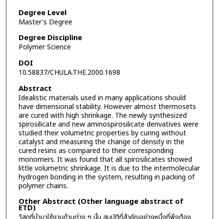
Degree Level
Master's Degree
Degree Discipline
Polymer Science
DOI
10.58837/CHULA.THE.2000.1698
Abstract
Idealistic materials used in many applications should
have dimensional stability. However almost thermosets
are cured with high shrinkage. The newly synthesized
spirosilicate and new aminospirosilicate derivatives were
studied their volumetric properties by curing without
catalyst and measuring the change of density in the
cured resins as compared to their corresponding
monomers. It was found that all spirosilicates showed
little volumetric shrinkage. It is due to the intermolecular
hydrogen bonding in the system, resulting in packing of
polymer chains.
Other Abstract (Other language abstract of
ETD)
วัสดุที่นำมาใช้งานด้านต่าง ๆ นั้น สมบัติที่สำคัญอย่างหนึ่งที่พึงต้อง