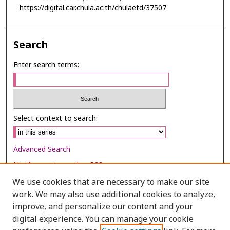
https://digital.car.chula.ac.th/chulaetd/37507
Search
Enter search terms:
Select context to search:
Advanced Search
Notify me via email or
RSS
We use cookies that are necessary to make our site
Browse
work. We may also use additional cookies to analyze,
Collections
improve, and personalize our content and your
digital experience. You can manage your cookie
Disciplines