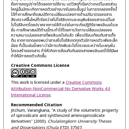
คือการคงรูปร่างได้ตลอดการใช้งาน แต่วัสดุที่เรียกว่าเทอร์โมเซตส่วน
ใหญ่นั้นมักจะเกิดการหดตัวอย่างมากในขณะขึ้นรูป ในการทดลองครั้งนี้
ได้ทำการศึกษาถึงสมบัติการเปลี่ยนแปลงทางด้านปริมาตรของสาร
สังเคราะห์ขึ้นใหม่ที่เรียกว่าสไปโรซิลิเกตและอนุพันธ์ของสารอะมิโนส
ไปโรซิลิเกตโดยปราศจากการใช้ตัวเร่งในการเกิดปฏิกิริยาพอลิเมอไรเซ
ชั่น การศึกษาสมบัติด้านนี้กระทำได้โดยการวัดการเปลี่ยนแปลงของ
ความหนาแน่นของสารที่พอลิเมอไรซ์แล้ว เพื่อเปรียบเทียบกับสารตั้ง
ต้น จากการทดลองพบว่าสารสไปโรซิลิเกตทุกตัวมีการหดตัวเพียงเล็ก
น้อย ที่เป็นเช่นนี้เพราะว่ามีการเกิดพันธะไฮโดรเจนระหว่างโมเลกุลใน
โครงสร้างของสาร ทำให้เกิดการซ้อนทับกันของสายพอลิเมอร์ได้ดีมีผล
ทำให้มีการหดตัวเกิดขึ้น
Creative Commons License
This work is licensed under a
Creative Commons
Attribution-NonCommercial-No Derivative Works 4.0
International License
.
Recommended Citation
Jitchum, Varangkana, "A study of the volumetric property
of spirosilicate and synthesized aminospirosilicate
derivatives" (2000).
Chulalongkorn University Theses
and Dissertations (Chula ETD)
. 37507.