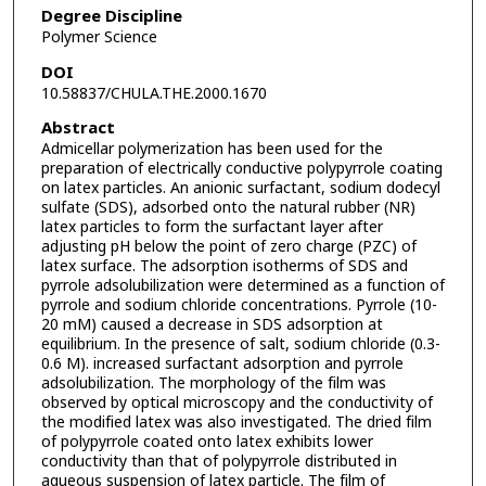
Degree Discipline
Polymer Science
DOI
10.58837/CHULA.THE.2000.1670
Abstract
Admicellar polymerization has been used for the
preparation of electrically conductive polypyrrole coating
on latex particles. An anionic surfactant, sodium dodecyl
sulfate (SDS), adsorbed onto the natural rubber (NR)
latex particles to form the surfactant layer after
adjusting pH below the point of zero charge (PZC) of
latex surface. The adsorption isotherms of SDS and
pyrrole adsolubilization were determined as a function of
pyrrole and sodium chloride concentrations. Pyrrole (10-
20 mM) caused a decrease in SDS adsorption at
equilibrium. In the presence of salt, sodium chloride (0.3-
0.6 M). increased surfactant adsorption and pyrrole
adsolubilization. The morphology of the film was
observed by optical microscopy and the conductivity of
the modified latex was also investigated. The dried film
of polypyrrole coated onto latex exhibits lower
conductivity than that of polypyrrole distributed in
aqueous suspension of latex particle. The film of