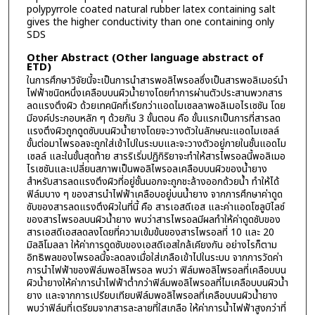
polypyrrole coated natural rubber latex containing salt
gives the higher conductivity than one containing only
SDS
Other Abstract (Other language abstract of
ETD)
ในการศึกษาวิจัยนี้จะเป็นการนำสารพอลิไพรอลซึ่งเป็นสารพอลิเมอร์นำ
ไฟฟ้าชนิดหนึ่งเคลือบบนผิวน้ำยางโดยทำการผ่านตัวประสานพวกสาร
ลดแรงตึงผิว ด้วยเทคนิคที่เรียกว่าแอดไมเซลลาพอลิเมอไรเซชัน โดย
มีองค์ประกอบหลัก ๆ ด้วยกัน 3 ขั้นตอน คือ ขั้นแรกเป็นการที่สารลด
แรงตึงผิวถูกดูดซับบนผิวน้ำยางโดยจะวางตัวในลักษณะแอดไมเซลล์
ขั้นต่อมาไพรอลจะถูกใส่เข้าไปในระบบและจะวางตัวอยู่ภายในชั้นแอดไม
เซลล์ และในขั้นสุดท้าย สารริเริ่มปฏิกิริยาจะทำให้สารไพรอลนี้พอลิเมอ
ไรเซชันและเปลี่ยนสภาพเป็นพอลิไพรอลเคลือบบนผิวของน้ำยาง
สำหรับสารลดแรงตึงผิวที่อยู่ชั้นนอกจะถูกชะล้างออกด้วยน้ำ ทำให้ได้
ฟิล์มบาง ๆ ของสารนำไฟฟ้าเคลือบอยู่บนน้ำยาง จากการศึกษาค่าดูด
ซับของสารลดแรงตึงผิวในที่นี้ คือ สารเอสดีเอส และค่าแอดโซลูบิไลซ์
ของสารไพรอลบนผิวน้ำยาง พบว่าสารไพรอลมีผลทำให้ค่าดูดซับของ
สารเอสดีเอสลดลงโดยที่ความเข้มข้นของสารไพรอลที่ 10 และ 20
มิลลิโมลลา ให้ค่าการดูดซับของเอสดีเอสใกล้เคียงกัน อย่างไรก็ตาม
อิทธิพลของไพรอลนี้จะลดลงเมื่อใส่เกลือเข้าไปในระบบ จากการวัดค่า
การนำไฟฟ้าของฟิล์มพอลิไพรอล พบว่า ฟิล์มพอลิไพรอลที่เคลือบบน
ผิวน้ำยางให้ค่าการนำไฟฟ้าต่ำกว่าฟิล์มพอลิไพรอลที่ไมเคลือบบนผิวน้ำ
ยาง และจากการเปรียบเทียบฟิล์มพอลิไพรอลที่เคลือบบนผิวน้ำยาง
พบว่าฟิล์มที่เตรียมจากสารละลายที่ใสเกลือ ให้ค่าการน้ำไฟฟ้าสูงกว่าที่