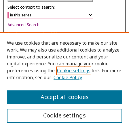
Select context to search:
Advanced Search
Notify me via email or
RSS
We use cookies that are necessary to make our site
Browse
work. We may also use additional cookies to analyze,
improve, and personalize our content and your
Collections
digital experience. You can manage your cookie
Disciplines
preferences using the
Cookie settings
link. For more
Authors
information, see our
Cookie Policy
Author Corner
Accept all cookies
Author FAQ
Cookie settings