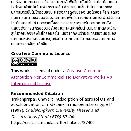
นอร์มอลเดกเคน ภายในแอดไมเซลล์เพิ่มขึ้น เมื่อปริมาณโซเดียมคลอ
ไรด์เพิ่มเข้าใกล้เส้นเฟสทรานสิชั่น ส่วนระบบมีชั้นน้ำมันมากเกิดพอ
ปกคลุมผิวชั้นไมโครอีมัลชั่น แสดงการดูดซับของ แอโรซอล โอที ลดลง
และการละลายของนอร์มอลเดกเคนเพิ่มขึ้นเช่นกันตามการเพิ่มปริมาณ
โซเดียมคลอไรด์ นอกจากนี้ผลการละลายของนอร์มอลเดกเคนยัง
แสดงถึงการแพร่ของนอร์มอลเดกเคนจากชั้นน้ำมันมากเกิดพอเข้ามา
สู่ชั้นต่อเนื่องของไมโครอีมัลชั่น เนื่องจากพบว่าปริมาณของนอร์มอล
เดกเคนหลังกระบวนการดูดซับมีค่ามากกว่าปริมาณนอร์มอลเคกเคน
ก่อนการดูดซับจะเกิดขึ้น
Creative Commons License
This work is licensed under a
Creative Commons
Attribution-NonCommercial-No Derivative Works 4.0
International License
.
Recommended Citation
Trakanprapai, Chavalit, "Adsorption of aerosol OT and
adsolubilization of n-decane in microemulsion type I"
(1999).
Chulalongkorn University Theses and
Dissertations (Chula ETD)
. 37400.
https://digital.car.chula.ac.th/chulaetd/37400