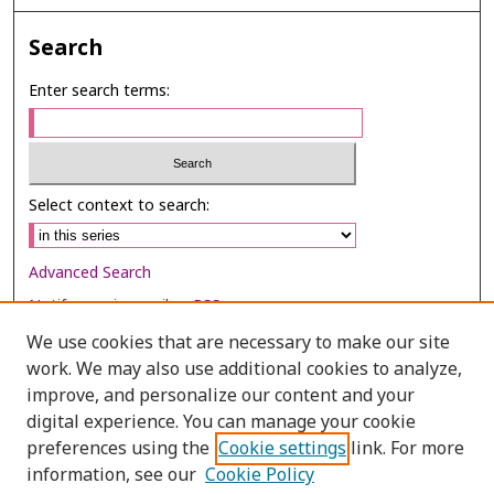
Search
Enter search terms:
Select context to search:
Advanced Search
Notify me via email or
RSS
We use cookies that are necessary to make our site
Browse
work. We may also use additional cookies to analyze,
Collections
improve, and personalize our content and your
digital experience. You can manage your cookie
Disciplines
preferences using the
Cookie settings
link. For more
Authors
information, see our
Cookie Policy