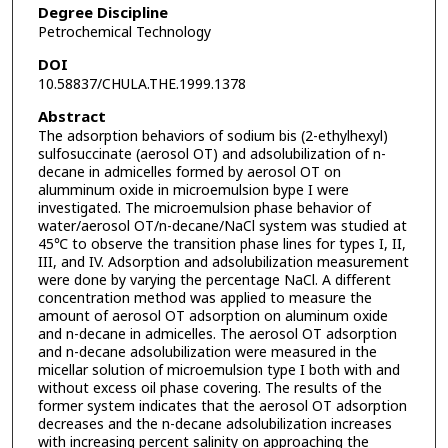
Degree Discipline
Petrochemical Technology
DOI
10.58837/CHULA.THE.1999.1378
Abstract
The adsorption behaviors of sodium bis (2-ethylhexyl)
sulfosuccinate (aerosol OT) and adsolubilization of n-
decane in admicelles formed by aerosol OT on
alumminum oxide in microemulsion bype I were
investigated. The microemulsion phase behavior of
water/aerosol OT/n-decane/NaCl system was studied at
45℃ to observe the transition phase lines for types I, II,
III, and IV. Adsorption and adsolubilization measurement
were done by varying the percentage NaCl. A different
concentration method was applied to measure the
amount of aerosol OT adsorption on aluminum oxide
and n-decane in admicelles. The aerosol OT adsorption
and n-decane adsolubilization were measured in the
micellar solution of microemulsion type I both with and
without excess oil phase covering. The results of the
former system indicates that the aerosol OT adsorption
decreases and the n-decane adsolubilization increases
with increasing percent salinity on approaching the