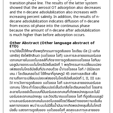
transition phase line. The results of the latter system
showed that the aerosol OT adsorption also decreases
and the n-decane adsolubilization also increases with
increasing percent salinity. In addition, the results of n-
decane adsolubilization indicates diffusion of n-decane
from excess oil phase into the continuous phase
because the amount of n-decane after adsolubilization
is much higher than before adsorption occurs.
Other Abstract (Other language abstract of
ETD)
งานวิจัยนี้ได้ศึกษาถึงพฤติกรรมการดูดซับของ โซเดียม บีส (2-เอทิล
เฮกซิล) ซัลโฟซักสิเนต (แอโรซอล โอที) และการละลายของนอร์มอล
เดกเคนภายในแอดไมเซลล์ที่เกิดจากการดูดซับของแอโรซอล โอทีนบ
นอลูมินาของระบบไมโครอีมัลชั่นชนิดที่ 1 พฤติกรรมการเปลี่ยนแปลง
เฟสของไมโครอีมัลชั่นที่ประกอบด้วย น้ำ/แอโรซอล โอที / นิร์มิลเดก
เคน / โซเดียมคลอไรด์ ได้ศึกษาที่อุณหภูมิ 45 องศาเซลเซียส เพื่อ
ทราบถึงการเปลี่ยนแปลงเฟสของไมโครอีมัลชั่นชนิดที่ I, II, III และ
IV การวัดการดูดซับของ แอโรซอล โอที และการละลายของนอร์มอล
เดกเคน ได้กระทำโดยเปลี่ยนเปอร์เซ็นต์เกลือโซเดียมคลอไรด์ โดยสาร
ละลายไมเซลล์เป็นแบบที่มีนอร์มอลเดกเคนที่เกิดพอปกคลุมและไม่มี
นอร์มอลเดกเคนปกคลุม และวัดปริมาณแอโรซอล โอที ที่ดูดซับบนอลูมิ
นาและนอร์มอลเดกเคนในแอดไมเซลล์โดยวิธีผลต่างของความเข้มข้น
ผลการทดลอง พบว่าระบบไม่มีชั้นน้ำมันมากเกิดพอปกคลุมชั้นไมโครอี
มัลชั่น แสดงการดูดซับของ แอโรซอลโอที ลดลงและการละลายของ