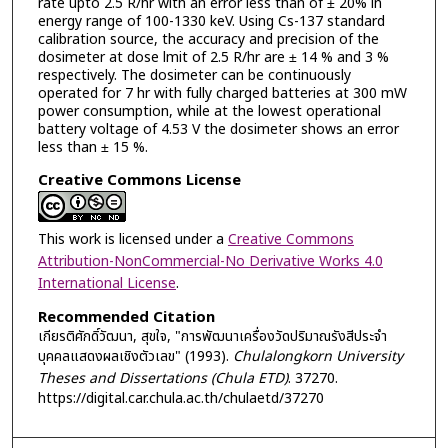
rate upto 2.5 R/hr with an error less than of ± 20% in
energy range of 100-1330 keV. Using Cs-137 standard
calibration source, the accuracy and precision of the
dosimeter at dose lmit of 2.5 R/hr are ± 14 % and 3 %
respectively. The dosimeter can be continuously
operated for 7 hr with fully charged batteries at 300 mW
power consumption, while at the lowest operational
battery voltage of 4.53 V the dosimeter shows an error
less than ± 15 %.
Creative Commons License
This work is licensed under a
Creative Commons
Attribution-NonCommercial-No Derivative Works 4.0
International License
.
Recommended Citation
เกียรติศักดิ์วัฒนา, สุขใจ, "การพัฒนาเครื่องวัดปริมาณรังสีประจำ
บุคคลแสดงผลเชิงตัวเลข" (1993).
Chulalongkorn University
Theses and Dissertations (Chula ETD)
. 37270.
https://digital.car.chula.ac.th/chulaetd/37270