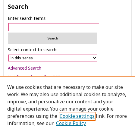
Search
Enter search terms:
Select context to search:
Advanced Search
Notify me via email or
RSS
We use cookies that are necessary to make our site
Browse
work. We may also use additional cookies to analyze,
Collections
improve, and personalize our content and your
digital experience. You can manage your cookie
Disciplines
preferences using the
Cookie settings
link. For more
Authors
information, see our
Cookie Policy
Author Corner