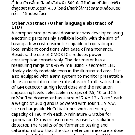
ชั่วโมง มีการสิ้นเปลืองกำลังไฟฟ้า 300 มิลลิวัตต์ ขณะที่ศักดาไฟฟ้า
ต่ำสุดของแบตเตอรีที่ 4.53 โวลต์ มีผลทำให้การวัดคลาดเคลื่อนน้อย
กว่า ± 15 เปอร์เซ็นต์
Other Abstract (Other language abstract of
ETD)
A compact size personal dosimeter was developed using
electronic parts mainly available locally with the aim of
having a low cost dosimeter capable of operating in
local ambient conditions with ease of maintenance.
Besides, the use of CMOS IC's reduces power
consumption considerably. The dosimeter has a
measuring range of 0-9999 mR using 7 segment LED
display clearly readable even in the illuminated area. It is
also equipped with alarm system to monitor presettable
dose accumulation, dose rate at each 1 mR, saturation
of GM detector at high level dose and the radiation
surpassing levels selectable in steps of 2.5, 10 and 25
mR/hr. The dosimeter has a size of 7.4 x 12 x 3 cm3 with
a weight of 300 g and is powered with four 1.2 V AAA
size rechargeable Ni-Cd batteries with an energy
capacity of 180 mAh each. A miniature GMtube for
gamma and X-ray measurement is used as radiation
detector. The results of performance testing and
calibration show that the dosimeter can measure a dose