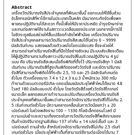
Abstract
เครื่องวัดปริมาณรังสีประจำบุคคลที่พัฒนาชิ้นนี้ ออกแบบให้ใช้ชิ้นส่วน
อิเล็กทรอนิกส์ที่หาได้ภายในประเทศเป็นหลัก มีขนาดกระทัดรัดเพื่อพก
พาขณะปฏิบัติงานได้สะดวก ทั้งนี้เพื่อให้มีราคาประหยัด บำรุงรักษาง่าย
และทนต่อสภาพใช้งานในสภาวะแวดล้อมของประเทศ นอกจากนี้การใช้
ไอซีตระกูลซีมอสช่วยให้สิ้นเปลืองกำลังไฟฟ้าน้อย เครื่องวัดปริมาณ
รังสีประจำบุคคลสามารถวัดปริมาณรังสีสะสมได้ในช่วง 0 – 9999
มิลลิเรินท์เกน แสดงผลด้วยตัวเลขไดโอดเปล่งแสง ซึ่งจะช่วยให้
สามารถอ่านค่าปริมาณรังสีในที่มืดได้อย่างชัดเจน มีระบบส่งเสียงเตือน
ให้ผู้ปฏิบัติงานทราบถึงสภาวะปริมาณรังสีในบริเวณปฏิบัติงาน 4 รูป
แบบ คือ ปริมาณรังสีสะสมเมื่อถึงพิกัดที่ตั้งไว้ ปริมาณรังสีทุก 1 มิลลิ
เรินท์เกน ปริมาณรังสีที่สูงเกินพิกัดของหัววัดรังสี และอัตราปริมาณ
รังสีที่สามารถตั้งพิกัดได้ที่ระดับ 2.5, 10 และ 25 มิลลิเรินท์เกนต่อ
ชั่วโมง ตัวเครื่องขนาด 7.4 x 12 x 3 ซ.ม.3 น้ำหนักรวม 300 กรัม
ทำงานด้วยแบตเตอรีนิเกิล-แคดเมี่ยมชนิดประจุไฟฟ้าใหม่ได้ขนาด 4.8
โวลต์ 180 มิลลิแอมแปร์-ชั่วโมง โดยวัดรังสีด้วยหัววัดรังสีไกเกอร์
ขนาดเล็ก ผลทดสอบการทำงานและปรับเทียบเครื่องวัดปริมาณรังสี
ประจำบุคคลที่พัฒนาขึ้นพบว่าสามารถวัดอัตราปริมาณรังสีได้ไม่เกิน 2.
5 เรินท์เกนต่อชั่วโมง มีความคลาดเคลื่อนในการวัดน้อยกว่า ± 20
เปอร์เซนต์ ในช่วงพลังงาน 100 – 1330 กิโลอิเล็กตอรนโวลต์ มี
ความแม่นยำและความเที่ยงตรงในการวัดปริมาณรังสีที่พลังงานของ
ต้นกำเนิดรังีมาตรฐานซีเซียม-137 เท่ากับ ± 14 เปอร์เซ็นต์ และ 3
เปอร์เซนต์ ตามลำดับ สำหรับช่วงอัตราปริมาณรังสีไม่เกิน 2.5 เรินท์
เกนต่อชั่วโมง เมื่อประจุไฟฟ้าเต็มที่สามารถใช้งานต่อเนื่องได้นาน 7