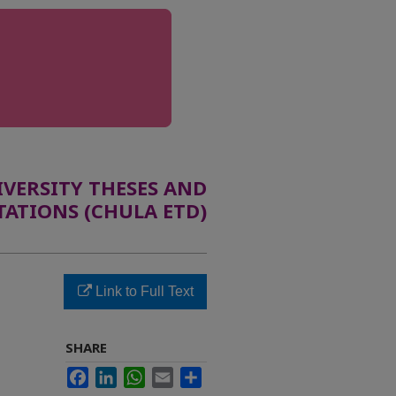
ERSITY THESES AND
TATIONS (CHULA ETD)
ย
Link to Full Text
SHARE
Facebook
LinkedIn
WhatsApp
Email
Share