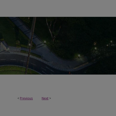
<
Previous
Next
>