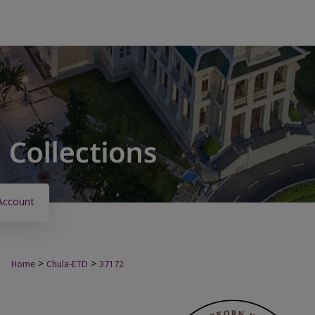
Account
>
>
Home
Chula-ETD
37172