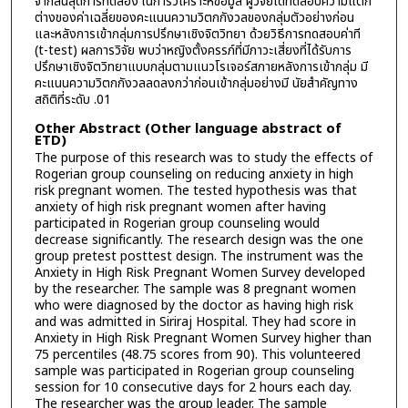
จากสิ้นสุดการทดลอง ในการวิเคราะห์ข้อมูล ผู้วิจัยได้ทดสอบความแตก
ต่างของค่าเฉลี่ยของคะแนนความวิตกกังวลของกลุ่มตัวอย่างก่อน
และหลังการเข้ากลุ่มการปรึกษาเชิงจิตวิทยา ด้วยวิธีการทดสอบค่าที
(t-test) ผลการวิจัย พบว่าหญิงตั้งครรภ์ที่มีภาวะเสี่ยงที่ได้รับการ
ปรึกษาเชิงจิตวิทยาแบบกลุ่มตามแนวโรเจอร์สภายหลังการเข้ากลุ่ม มี
คะแนนความวิตกกังวลลดลงกว่าก่อนเข้ากลุ่มอย่างมี นัยสำคัญทาง
สถิติที่ระดับ .01
Other Abstract (Other language abstract of
ETD)
The purpose of this research was to study the effects of
Rogerian group counseling on reducing anxiety in high
risk pregnant women. The tested hypothesis was that
anxiety of high risk pregnant women after having
participated in Rogerian group counseling would
decrease significantly. The research design was the one
group pretest posttest design. The instrument was the
Anxiety in High Risk Pregnant Women Survey developed
by the researcher. The sample was 8 pregnant women
who were diagnosed by the doctor as having high risk
and was admitted in Siriraj Hospital. They had score in
Anxiety in High Risk Pregnant Women Survey higher than
75 percentiles (48.75 scores from 90). This volunteered
sample was participated in Rogerian group counseling
session for 10 consecutive days for 2 hours each day.
The researcher was the group leader. The sample