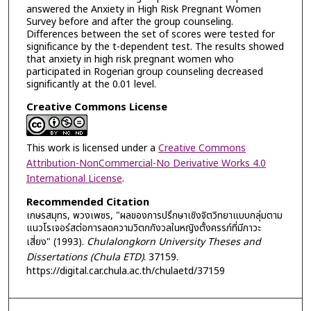
answered the Anxiety in High Risk Pregnant Women
Survey before and after the group counseling.
Differences between the set of scores were tested for
significance by the t-dependent test. The results showed
that anxiety in high risk pregnant women who
participated in Rogerian group counseling decreased
significantly at the 0.01 level.
Creative Commons License
This work is licensed under a
Creative Commons
Attribution-NonCommercial-No Derivative Works 4.0
International License
.
Recommended Citation
เกษรสมุทร, พวงเพชร, "ผลของการปรึกษาเชิงจิตวิทยาแบบกลุ่มตาม
แนวโรเจอร์สต่อการลดความวิตกกังวลในหญิงตั้งครรภ์ที่มีภาวะ
เสี่ยง" (1993).
Chulalongkorn University Theses and
Dissertations (Chula ETD)
. 37159.
https://digital.car.chula.ac.th/chulaetd/37159