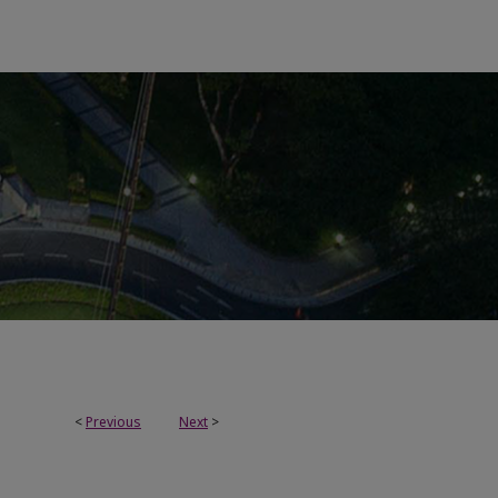
<
Previous
Next
>