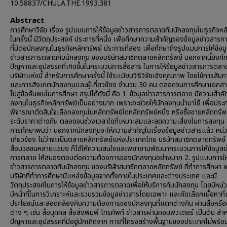
10.58837/CHULA.THE.1993.381
Abstract
การศึกษาวิจัย เรื่อง รูปแบบการให้ข้อมูลข่าวสารการตลาดกับนักลงทุนในธุรกิจหล
ในครั้งนี้ มีวัตถุประสงค์ ประการที่หนึ่ง เพื่อศึกษาความสำคัญของข้อมูลข่าวสาร
ที่มีต่อนักลงทุนในธุรกิจหลักทรัพย์ ประการที่สอง เพื่อศึกษาถึงรูปแบบการให้ข้อม
ข่าวสารการตลาดกับนักลงทุน ของบริษัทสมาชิกตลาดหลักทรัพย์ นอกจากนี้ยังศึ
ปัญหาและอุปสรรคที่เกิดขึ้นในกระบวนการสื่อสาร ในการให้ข้อมูลข่าวสารการตล
บริษัทแห่งนี้ สำหรับการศึกษาครั้งนี้ ใช้ระเบียบวิธีวิจัยเชิงคุณภาพ โดยใช้การสัม
และการสังเกตนักลงทุนและผู้เกี่ยวข้อง จำนวน 30 คน ตลอดจนการศึกษาเอกสาร
ไปสู่ข้อค้นพบในการศึกษา สรุปได้ดังนี้ คือ 1. ข้อมูลข่าวสารการตลาด มีความสำค
ลงทุนในธุรกิจหลักทรัพย์เป็นอย่างมาก เพราะจะช่วยให้นักลงทุนนำมาใช้ เพื่อปร
พิจารณาตัดสินใจเลือกลงทุนในหลักทรัพย์ใดหลักทรัพย์หนึ่ง หรือซื้อขายหลักทรัพ
ระดับราคาต่างกัน ตลอดจนช่วงเวลาใดที่เหมาะสมและลดความเสี่ยงในการลงทุน ซ
การศึกษาพบว่า นอกจากนักลงทุนจะให้ความสำคัญในเรื่องข้อมูลข่าวสารแล้ว หน่ว
เกี่ยวข้อง ไม่ว่าจะเป็นตลาดหลักทรัพย์แห่งประเทศไทย บริษัทสมาชิกตลาดทรัพย์
สื่อมวลชนหลายแขนง ก็ได้ให้ความสนใจและพยายามพัฒนากระบวนการให้ข้อมูลข
การตลาด ให้สนองตอบต่อความต้องการของนักลงทุนอย่างมาก 2. รูปแบบการให้
ข่าวสารการตลาดกับนักลงทุน ของบริษัทสมาชิกตลาดหลักทรัพย์ ที่ทำการศึกษา พ
บริษัทที่ทำการศึกษามีแหล่งข้อมูลจากทั้งภายในประเทศและต่างประเทศ และมี
วัตถุประสงค์ในการให้ข้อมูลข่าวสารการตลาดเพื่อให้บริการกับนักลงทุน โดยมีหน่ว
มีหน้าที่ในการวิเคราะห์และรวบรวมข้อมูลข่าวสารโดยเฉพาะ และคัดเลือกเนื้อหาที่
ประโยชน์และสอดคล้องกับความต้องการของนักลงทุนที่แตกต่างกัน ผ่านสื่อหรือ
ต่าง ๆ เช่น สื่อบุคคล สื่อสิ่งพิมพ์ โทรศัพท์ ข่าวสารผ่านคอมพิวเตอร์ เป็นต้น สำ
ปัญหาและอุปสรรคที่มีอยู่มักเกิดจาก การที่โครงสร้างพื้นฐานของประเทศไม่พร้อ