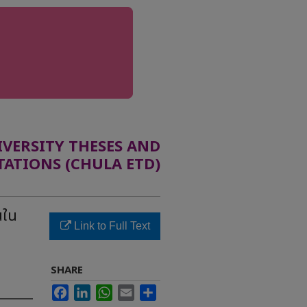
ERSITY THESES AND
TATIONS (CHULA ETD)
นใน
Link to Full Text
SHARE
Facebook
LinkedIn
WhatsApp
Email
Share