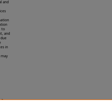
al and
ices
mation
ation
 to
t, and
 due
e
ces in
s may
หลัก
s