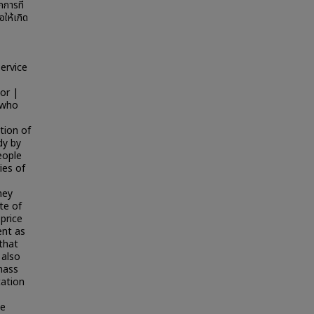
การที่
ให้เกิด
ervice
or |
 who
tion of
dy by
eople
ies of
hey
te of
 price
ent as
 that
 also
mass
tation
he