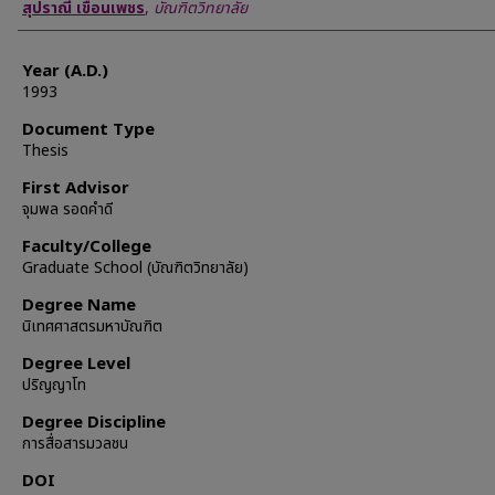
Author
สุปราณี เขื่อนเพชร
,
บัณฑิตวิทยาลัย
Year (A.D.)
1993
Document Type
Thesis
First Advisor
จุมพล รอดคำดี
Faculty/College
Graduate School (บัณฑิตวิทยาลัย)
Degree Name
นิเทศศาสตรมหาบัณฑิต
Degree Level
ปริญญาโท
Degree Discipline
การสื่อสารมวลชน
DOI