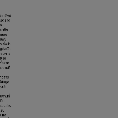
ักทรัพย์
การตลาด
ูล
กษาถึง
าดของ
ภาษณ์
 ซึ่งนำ
ัญต่อนัก
ะกอบการ
ย์ ณ
ึ่งจาก
ยงานที่
่าวสาร
ข้อมูล
บว่า
ยงานที่
เป็น
ช่องสาร
หรับ
ม และ