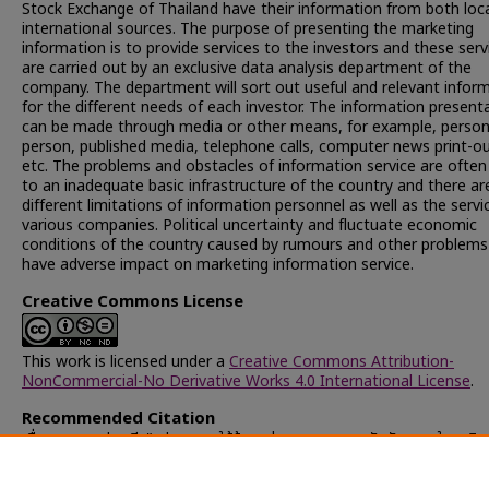
Stock Exchange of Thailand have their information from both loc
international sources. The purpose of presenting the marketing
information is to provide services to the investors and these serv
are carried out by an exclusive data analysis department of the
company. The department will sort out useful and relevant infor
for the different needs of each investor. The information present
can be made through media or other means, for example, person
person, published media, telephone calls, computer news print-ou
etc. The problems and obstacles of information service are often
to an inadequate basic infrastructure of the country and there ar
different limitations of information personnel as well as the servi
various companies. Political uncertainty and fluctuate economic
conditions of the country caused by rumours and other problem
have adverse impact on marketing information service.
Creative Commons License
This work is licensed under a
Creative Commons Attribution-
NonCommercial-No Derivative Works 4.0 International License
.
Recommended Citation
เขื่อนเพชร, สุปราณี, "รูปแบบการให้ข้อมูลข่าวสารการตลาดกับนักลงทุนในธุรกิจ
ทรัพย์" (1993).
Chulalongkorn University Theses and Dissertation
(Chula ETD)
. 37130.