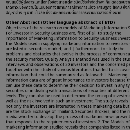
คุณสมบัติผู้ส่งสารและสื่อหรือช่องสารแต่ละชนิดมีข้อจำกัดต่างๆ กัน ตลอดจนจาก
เกิดภาวะของความไม่แน่นอนทางสถานการณ์ทางการเมือง เศรษฐกิจ สังคม ซึ่งก่อ
ปัญหาต่าง ๆ อาทิ ข่าวลือ ซึ่งจะมีผลกระทบต่อการกระจายข่าวสารอย่างมาก
Other Abstract (Other language abstract of ETD)
Objectives of the research on models of Marketing Information S
For Investor in Security Business are, first of all, to study the
importance of Marketing Information to Security Business Invest
the Models used in supplying marketing information to investors
are listed in securities market, and | furthermore, to study the
problems and obstacles that evolve in the process of communica
the security market. Quality Analysis Mathod was used in the stu
interviews and observations of 30 investors and the concerned p
together with the study of various literatures that led to discover
information that could be summarized as followed: 1. Marketing
information data are of great importance to investors because t
can use these data to determine their decision to invest in any ty
securities or in dealing with transactions of securities at different
levels. They can also be used to determine the timing of investm
well as the risk involved in such an investment. The study reveals
not only the investors are interested in these marketing data but
are the Stock Exchange of Thailand, Securities Brokers, and the 
media who try to develop the process of marketing news presen
that responds to the requirements of investors. 2. The Models of
marketing information studied reveals that companies listed in t