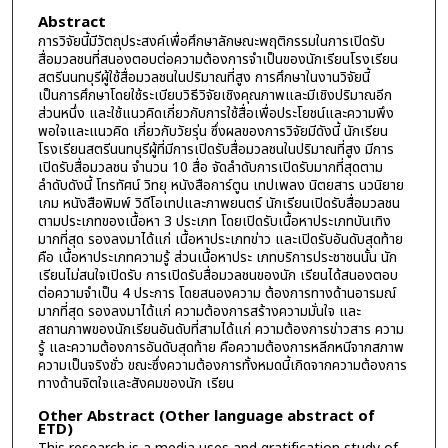
Abstract
การวิจัยนี้มีวัตถุประสงค์เพื่อศึกษาลักษณะพฤติกรรมในการเปิดรับ
สื่อมวลชนที่สนองตอบต่อความต้องการจำเป็นของนักเรียนโรงเรียน
สตรีนนทบุรีผู้ใช้สื่อมวลชนในปริมาณที่สูง การศึกษาในงานวิจัยนี้
เป็นการศึกษาโดยใช้ระเบียบวิธีวิจัยเชิงคุณภาพและมีเชิงปริมาณอีก
ส่วนหนึ่ง และใช้แนวคิดเกี่ยวกับการใช้สื่อเพื่อประโยชน์และความพึง
พอใจและแนวคิด เกี่ยวกับวัยรุ่น ซึ่งผลของการวิจัยมีดังนี้ นักเรียน
โรงเรียนสตรีนนทบุรีผู้ที่มีการเปิดรับสื่อมวลชนในปริมาณที่สูง มีการ
เปิดรับสื่อมวลชน จำนวน 10 สื่อ จัดลำดับการเปิดรับมากที่สุดตาม
ลำดับดังนี้ โทรทัศน์ วิทยุ หนังสือการ์ตูน เทปเพลง นิตยสาร นวนิยาย
เกม หนังสือพิมพ์ วิดีโอเทปและภาพยนตร์ นักเรียนเปิดรับสื่อมวลชน
ตามประเภทของเนื้อหา 3 ประเภท โดยเปิดรับเนื้อหาประเภทบันเทิง
มากที่สุด รองลงมาได้แก่ เนื้อหาประเภทข่าว และเปิดรับอันดับสุดท้าย
คือ เนื้อหาประเภทความรู้ ส่วนเนื้อหาประ เภทบริการประชาชนนั้น นัก
เรียนไม่สนใจเปิดรับ การเปิดรับสื่อมวลชนของนัก เรียนได้สนองตอบ
ต่อความจำเป็น 4 ประการ โดยสนองความ ต้องการทางด้านอารมณ์
มากที่สุด รองลงมาได้แก่ ความต้องการสร้างความมั่นใจ และ
สถานภาพของนักเรียนอันดับที่สามได้แก่ ความต้องการข่าวสาร ความ
รู้ และความต้องการอันดับสุดท้าย คือความต้องการหลีกหนีจากสภาพ
ความเป็นจริงชั่ว ขณะซึ่งความต้องการทั้งหมดนี้เกิดจากความต้องการ
ทางด้านจิตใจและสังคมของนัก เรียน
Other Abstract (Other language abstract of
ETD)