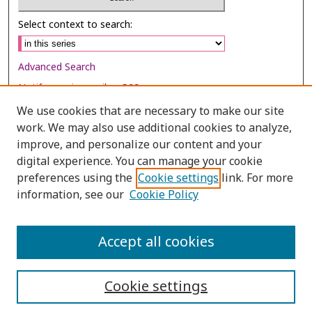
Select context to search:
Advanced Search
Notify me via email or
RSS
We use cookies that are necessary to make our site
Browse
work. We may also use additional cookies to analyze,
Collections
improve, and personalize our content and your
digital experience. You can manage your cookie
Disciplines
preferences using the
Cookie settings
link. For more
Authors
information, see our
Cookie Policy
Author Corner
Author FAQ
Accept all cookies
Cookie settings