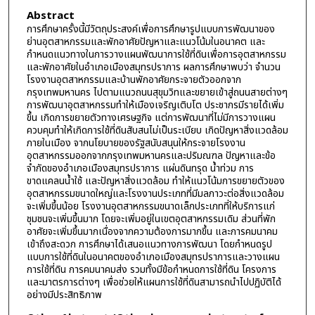
Abstract
การศึกษาครั้งนี้มีวัตถุประสงค์เพื่อการศึกษารูปแบบการพัฒนาของ
ย่านอุตสาหกรรมและพักอาศัยปัญหาและแนวโน้มในอนาคต และ
กำหนดแนวทางในการวางแผนพัฒนาการใช้ที่ดินเพื่อการอุตสาหกรรม
และพักอาศัยในอำเภอเมืองสมุทรปราการ ผลการศึกษาพบว่า จำนวน
โรงงานอุตสาหกรรมและบ้านพักอาศัยกระจายตัวออกจาก
กรุงเทพมหานคร ไปตามแนวถนนสุขุมวิทและขยายเข้าสู่ถนนสายต่างๆ
การพัฒนาอุตสาหกรรมทำให้เมืองเจริญเติบโต ประชากรมีรายได้เพิ่ม
ขึ้น เกิดการขยายตัวทางเศรษฐกิจ แต่การพัฒนาที่ไม่มีการวางแผน
ควบคุมทำให้เกิดการใช้ที่ดินสับสนไม่เป็นระเบียบ เกิดปัญหาสิ่งแวดล้อม
ภายในเมือง จากนโยบายของรัฐสนับสนุนให้กระจายโรงงาน
อุตสาหกรรมออกจากกรุงเทพมหานครและปริมณฑล ปัญหาและข้อ
จำกัดของอำเภอเมืองสมุทรปราการ แผ่นดินทรุด น้ำท่วม การ
ขาดแคลนน้ำใช้ และปัญหาสิ่งแวดล้อม ทำให้แนวโน้มการขยายตัวของ
อุตสาหกรรมขนาดใหญ่และโรงงานประเภทที่มีมลภาวะต่อสิ่งแวดล้อม
จะเพิ่มขึ้นน้อย โรงงานอุตสาหกรรมขนาดเล็กประเภทที่ให้บริการแก่
ชุมชนจะเพิ่มขึ้นมาก โดยจะเพิ่มอยู่ในเขตอุตสาหกรรมเดิม ส่วนที่พัก
อาศัยจะเพิ่มขึ้นมากเนื่องจากความต้องการมากขึ้น และการคมนาคม
เข้าถึงสะดวก การศึกษาได้เสนอแนวทางการพัฒนา โดยกำหนดรูป
แบบการใช้ที่ดินในอนาคตของอำเภอเมืองสมุทรปราการและวางแผน
การใช้ที่ดิน การคมนาคมส่ง รวมทั้งมีข้อกำหนดการใช้ที่ดิน โครงการ
และมาตรการต่างๆ เพื่อช่วยให้แผนการใช้ที่ดินสามารถนำไปปฏิบัติได้
อย่างมีประสิทธิภาพ