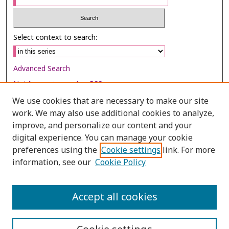
Select context to search:
Advanced Search
Notify me via email or
RSS
We use cookies that are necessary to make our site
Browse
work. We may also use additional cookies to analyze,
Collections
improve, and personalize our content and your
digital experience. You can manage your cookie
Disciplines
preferences using the
Cookie settings
link. For more
Authors
information, see our
Cookie Policy
Author Corner
Author FAQ
Accept all cookies