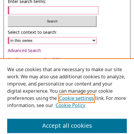
Enter search terms:
Select context to search:
Advanced Search
Notify me via email or
RSS
We use cookies that are necessary to make our site
Browse
work. We may also use additional cookies to analyze,
improve, and personalize our content and your
Collections
digital experience. You can manage your cookie
Disciplines
preferences using the
Cookie settings
link. For more
Authors
information, see our
Cookie Policy
Author Corner
Accept all cookies
Author FAQ