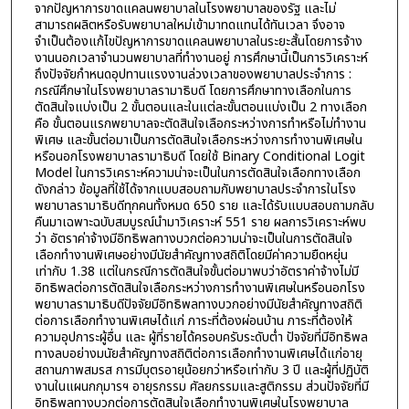
จากปัญหาการขาดแคลนพยาบาลในโรงพยาบาลของรัฐ และไม่
สามารถผลิตหรือรับพยาบาลใหม่เข้ามาทดแทนได้ทันเวลา จึงอาจ
จำเป็นต้องแก้ไขปัญหาการขาดแคลนพยาบาลในระยะสั้นโดยการจ้าง
งานนอกเวลาจำนวนพยาบาลที่ทำงานอยู่ การศึกษานี้เป็นการวิเคราะห์
ถึงปัจจัยกำหนดอุปทานแรงงานล่วงเวลาของพยาบาลประจำการ :
กรณีศึกษาในโรงพยาบาลรามาธิบดี โดยการศึกษาทางเลือกในการ
ตัดสินใจแบ่งเป็น 2 ขั้นตอนและในแต่ละขั้นตอนแบ่งเป็น 2 ทางเลือก
คือ ขั้นตอนแรกพยาบาลจะตัดสินใจเลือกระหว่างการทำหรือไม่ทำงาน
พิเศษ และขั้นต่อมาเป็นการตัดสินใจเลือกระหว่างการทำงานพิเศษใน
หรือนอกโรงพยาบาลรามาธิบดี โดยใช้ Binary Conditional Logit
Model ในการวิเคราะห์ความน่าจะเป็นในการตัดสินใจเลือกทางเลือก
ดังกล่าว ข้อมูลที่ใช้ได้จากแบบสอบถามกับพยาบาลประจำการในโรง
พยาบาลรามาธิบดีทุกคนทั้งหมด 650 ราย และได้รับแบบสอบถามกลับ
คืนมาเฉพาะฉบับสมบูรณ์นำมาวิเคราะห์ 551 ราย ผลการวิเคราะห์พบ
ว่า อัตราค่าจ้างมีอิทธิพลทางบวกต่อความน่าจะเป็นในการตัดสินใจ
เลือกทำงานพิเศษอย่างมีนัยสำคัญทางสถิติโดยมีค่าความยืดหยุ่น
เท่ากับ 1.38 แต่ในกรณีการตัดสินใจขั้นต่อมาพบว่าอัตราค่าจ้างไม่มี
อิทธิพลต่อการตัดสินใจเลือกระหว่างการทำงานพิเศษในหรือนอกโรง
พยาบาลรามาธิบดีปัจจัยมีอิทธิพลทางบวกอย่างมีนัยสำคัญทางสถิติ
ต่อการเลือกทำงานพิเศษได้แก่ ภาระที่ต้องผ่อนบ้าน ภาระที่ต้องให้
ความอุปการะผู้อื่น และ ผู้ที่รายได้ครอบครับระดับต่ำ ปัจจัยที่มีอิทธิพล
ทางลบอย่างมนัยสำคัญทางสถิติต่อการเลือกทำงานพิเศษได้แก่อายุ
สถานภาพสมรส การมีบุตรอายุน้อยกว่าหรือเท่ากับ 3 ปี และผู้ที่ปฏิบัติ
งานในแผนกกุมารฯ อายุรกรรม ศัลยกรรมและสูติกรรม ส่วนปัจจัยที่มี
อิทธิพลทางบวกต่อการตัดสินใจเลือกทำงานพิเศษในโรงพยาบาล