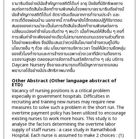
รามาธิบดีอย่างมีนัยสำคัญทางสถิติได้แก่ อายุ ปัจจัยที่มิอิทธิพลทาง
ลบต่อการตัดสินใจเลือกทำงานพิเศษในโรงพยาบาลรามาธิบดีอย่างมี
นัยสำคัญทางสถิติได้แก่ อัตราเงินเดือนจากการทำงานประจำ และ
ภาระที่ต้องผ่อนบ้าน นอกจากนี้ การศึกษายังได้ทดสอบปฏิกิริยาตอบ
สนองของความน่าจะเป็นในการตัดสินใจเลือกทำงานพิเศษต่อการ
เปลี่ยนแปลงค่าจ้างในระดับต่าง ๆ พบว่า เมื่อกำหนดให้สิ่งอื่น ๆ คงที่
การเพิ่มค่าจ้างเพียงอย่างเดียวไม่สามารถทดแทนแรงงานส่วนที่ขาด
ได้อย่างพอเพียง จึงมีข้อเสนอว่าควรใช้นโยบายค่าจ้างควบคู่ไปกับ
นโยบายอื่น ๆ ด้วย เช่น นโยบายการบริหารเวลา โดยให้มีความยืดหยุ่น
ของชั่วโมงทำงานและการจ้างงานเฉพาะช่วงเวลาที่มีความต้องการ
แรงงานสูงสุด ตลอดจนการจัดการด้านสวัสดิการต่าง ๆ เช่น บริการ
Daycare Nursery ซึ่งอาจจะสามารถแก้ไขปัญหาการขาดแคลน
พยาบาลได้อย่างมีประสิทธิภาพมากขึ้น
Other Abstract (Other language abstract of
ETD)
Vacancy of nursing positions is a critical problem
especially in government hospitals. Difficulties in
recruiting and training new nurses may require new
measures to solve such a problem in the short run. The
overtime payment policy has been utilized to encourage
existing nurses to work more hours. This study is to
analyse the factors determining the overtime labor
supply of staff nurses : a case study in Ramathibodi
Hospital. Each nurse is assumed to make 2 choices : (1)