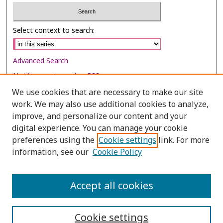
Select context to search:
Advanced Search
Notify me via email or
RSS
We use cookies that are necessary to make our site
Browse
work. We may also use additional cookies to analyze,
Collections
improve, and personalize our content and your
digital experience. You can manage your cookie
Disciplines
preferences using the
Cookie settings
link. For more
Authors
information, see our
Cookie Policy
Author Corner
Author FAQ
Accept all cookies
Cookie settings