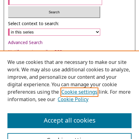
Select context to search:
Advanced Search
Notify me via email or
RSS
We use cookies that are necessary to make our site
Browse
work. We may also use additional cookies to analyze,
improve, and personalize our content and your
Collections
digital experience. You can manage your cookie
Disciplines
preferences using the
Cookie settings
link. For more
Authors
information, see our
Cookie Policy
Author Corner
Accept all cookies
Author FAQ