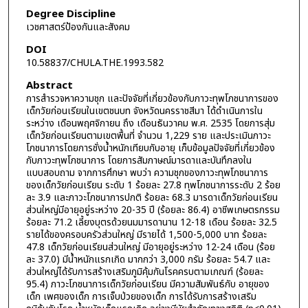
Degree Discipline
เวชศาสตร์ป้องกันและสังคม
DOI
10.58837/CHULA.THE.1993.582
Abstract
การสำรวจหาความชุก และปัจจัยที่เกี่ยวข้องกับภาวะทุพโภชนาการของ
เด็กวัยก่อนเรียนในเขตชนบท จังหวัดนครราชสีมา ได้ดำเนินการใน
ระหว่าง เดือนพฤศจิกายน ถึง เดือนธันวาคม พ.ศ. 2535 โดยการสุ่ม
เด็กวัยก่อนเรียนตามเขตพื้นที่ จำนวน 1,229 ราย และประเมินภาวะ
โภชนาการโดยการชั่งน้ำหนักเทียบกับอายุ เก็บข้อมูลปัจจัยที่เกี่ยวข้อง
กับภาวะทุพโภชนาการ โดยการสัมภาษณ์มารดาและบันทึกลงใน
แบบสอบถาม จากการศึกษา พบว่า ความชุกของภาวะทุพโภชนาการ
ของเด็กวัยก่อนเรียน ระดับ 1 ร้อยละ 27.8 ทุพโภชนาการระดับ 2 ร้อย
ละ 3.9 และภาวะโภชนาการปกติ ร้อยละ 68.3 มารดาเด็กวัยก่อนเรียน
ส่วนใหญ่มีอายุอยู่ระหว่าง 20-35 ปี (ร้อยละ 86.4) อาชีพเกษตรกรรม
ร้อยละ 71.2 เลี้ยงบุตรด้วยนมมารดานาน 12-18 เดือน ร้อยละ 32.5
รายได้ของครอบครัวส่วนใหญ่ มีรายได้ 1,500-5,000 บาท ร้อยละ
47.8 เด็กวัยก่อนเรียนส่วนใหญ่ มีอายุอยู่ระหว่าง 12-24 เดือน (ร้อย
ละ 37.0) มีน้ำหนักแรกเกิด มากกว่า 3,000 กรัม ร้อยละ 54.7 และ
ส่วนใหญ่ได้รับการสร้างเสริมภูมิคุ้มกันโรคครบตามเกณฑ์ (ร้อยละ
95.4) ภาวะโภชนาการเด็กวัยก่อนเรียน มีความสัมพันธ์กับ อายุของ
เด็ก เพศของเด็ก การเจ็บป่วยของเด็ก การได้รับการสร้างเสริม