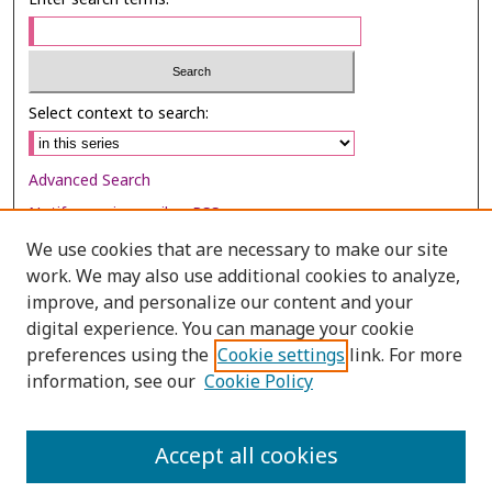
Select context to search:
Advanced Search
Notify me via email or
RSS
We use cookies that are necessary to make our site
Browse
work. We may also use additional cookies to analyze,
Collections
improve, and personalize our content and your
digital experience. You can manage your cookie
Disciplines
preferences using the
Cookie settings
link. For more
Authors
information, see our
Cookie Policy
Author Corner
Author FAQ
Accept all cookies